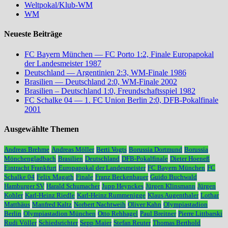
Weltpokal/Klub-WM
WM
Neueste Beiträge
FC Bayern München — FC Porto 1:2, Finale Europapokal
der Landesmeister 1987
Deutschland — Argentinien 2:3, WM-Finale 1986
Brasilien — Deutschland 2:0, WM-Finale 2002
Brasilien – Deutschland 1:0, Freundschaftsspiel 1982
FC Schalke 04 — 1. FC Union Berlin 2:0, DFB-Pokalfinale
2001
Ausgewählte Themen
Andreas Brehme
Andreas Möller
Berti Vogts
Borussia Dortmund
Borussia
Mönchengladbach
Brasilien
Deutschland
DFB-Pokalfinale
Dieter Hoeneß
Eintracht Frankfurt
Europapokal der Landesmeister
FC Bayern München
FC
Schalke 04
Felix Magath
Finale
Franz Beckenbauer
Guido Buchwald
Hamburger SV
Harald Schumacher
Jupp Heynckes
Jürgen Klinsmann
Jürgen
Kohler
Karl-Heinz Riedle
Karl-Heinz Rummenigge
Klaus Augenthaler
Lothar
Matthäus
Manfred Kaltz
Norbert Nachtweih
Oliver Kahn
Olympiastadion
Berlin
Olympiastadion München
Otto Rehhagel
Paul Breitner
Pierre Littbarski
Rudi Völler
Schiedsrichter
Sepp Maier
Stefan Reuter
Thomas Berthold