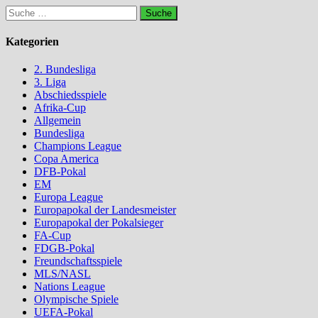
Suche
nach:
Kategorien
2. Bundesliga
3. Liga
Abschiedsspiele
Afrika-Cup
Allgemein
Bundesliga
Champions League
Copa America
DFB-Pokal
EM
Europa League
Europapokal der Landesmeister
Europapokal der Pokalsieger
FA-Cup
FDGB-Pokal
Freundschaftsspiele
MLS/NASL
Nations League
Olympische Spiele
UEFA-Pokal