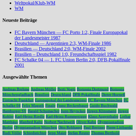
Weltpokal/Klub-WM
WM
Neueste Beiträge
FC Bayern München — FC Porto 1:2, Finale Europapokal
der Landesmeister 1987
Deutschland — Argentinien 2:3, WM-Finale 1986
Brasilien — Deutschland 2:0, WM-Finale 2002
Brasilien – Deutschland 1:0, Freundschaftsspiel 1982
FC Schalke 04 — 1. FC Union Berlin 2:0, DFB-Pokalfinale
2001
Ausgewählte Themen
Andreas Brehme
Andreas Möller
Berti Vogts
Borussia Dortmund
Borussia
Mönchengladbach
Brasilien
Deutschland
DFB-Pokalfinale
Dieter Hoeneß
Eintracht Frankfurt
Europapokal der Landesmeister
FC Bayern München
FC
Schalke 04
Felix Magath
Finale
Franz Beckenbauer
Guido Buchwald
Hamburger SV
Harald Schumacher
Jupp Heynckes
Jürgen Klinsmann
Jürgen
Kohler
Karl-Heinz Riedle
Karl-Heinz Rummenigge
Klaus Augenthaler
Lothar
Matthäus
Manfred Kaltz
Norbert Nachtweih
Oliver Kahn
Olympiastadion
Berlin
Olympiastadion München
Otto Rehhagel
Paul Breitner
Pierre Littbarski
Rudi Völler
Schiedsrichter
Sepp Maier
Stefan Reuter
Thomas Berthold