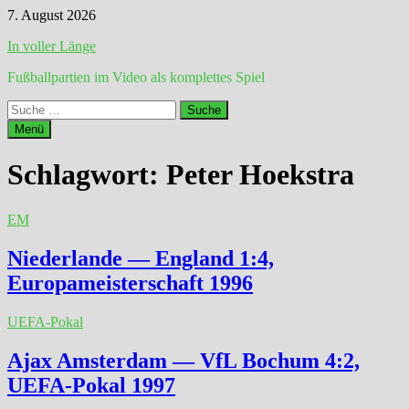
Zum
7. August 2026
Inhalt
In voller Länge
springen
Fußballpartien im Video als komplettes Spiel
Suche
nach:
Menü
Schlagwort:
Peter Hoekstra
EM
Niederlande — England 1:4,
Europameisterschaft 1996
UEFA-Pokal
Ajax Amsterdam — VfL Bochum 4:2,
UEFA-Pokal 1997