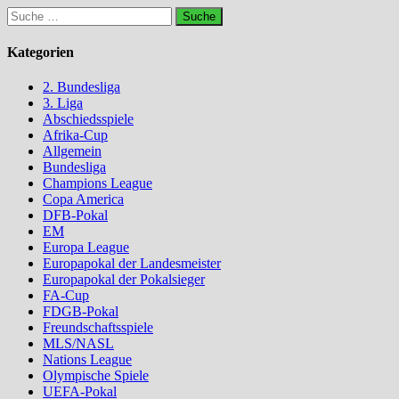
Suche
nach:
Kategorien
2. Bundesliga
3. Liga
Abschiedsspiele
Afrika-Cup
Allgemein
Bundesliga
Champions League
Copa America
DFB-Pokal
EM
Europa League
Europapokal der Landesmeister
Europapokal der Pokalsieger
FA-Cup
FDGB-Pokal
Freundschaftsspiele
MLS/NASL
Nations League
Olympische Spiele
UEFA-Pokal