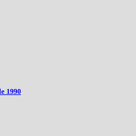
le 1990