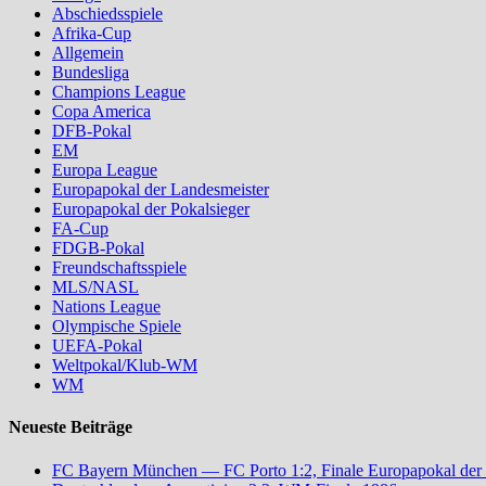
Abschiedsspiele
Afrika-Cup
Allgemein
Bundesliga
Champions League
Copa America
DFB-Pokal
EM
Europa League
Europapokal der Landesmeister
Europapokal der Pokalsieger
FA-Cup
FDGB-Pokal
Freundschaftsspiele
MLS/NASL
Nations League
Olympische Spiele
UEFA-Pokal
Weltpokal/Klub-WM
WM
Neueste Beiträge
FC Bayern München — FC Porto 1:2, Finale Europapokal der