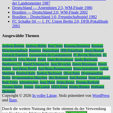
der Landesmeister 1987
Deutschland — Argentinien 2:3, WM-Finale 1986
Brasilien — Deutschland 2:0, WM-Finale 2002
Brasilien – Deutschland 1:0, Freundschaftsspiel 1982
FC Schalke 04 — 1. FC Union Berlin 2:0, DFB-Pokalfinale
2001
Ausgewählte Themen
Andreas Brehme
Andreas Möller
Berti Vogts
Borussia Dortmund
Borussia
Mönchengladbach
Brasilien
Deutschland
DFB-Pokalfinale
Dieter Hoeneß
Eintracht Frankfurt
Europapokal der Landesmeister
FC Bayern München
FC
Schalke 04
Felix Magath
Finale
Franz Beckenbauer
Guido Buchwald
Hamburger SV
Harald Schumacher
Jupp Heynckes
Jürgen Klinsmann
Jürgen
Kohler
Karl-Heinz Riedle
Karl-Heinz Rummenigge
Klaus Augenthaler
Lothar
Matthäus
Manfred Kaltz
Norbert Nachtweih
Oliver Kahn
Olympiastadion
Berlin
Olympiastadion München
Otto Rehhagel
Paul Breitner
Pierre Littbarski
Rudi Völler
Schiedsrichter
Sepp Maier
Stefan Reuter
Thomas Berthold
Thomas Häßler
Trainer
Udo Lattek
UEFA-Pokal
Werder Bremen
Wolfgang
Dremmler
Copyright © 2026
In voller Länge
. Stolz präsentiert von
WordPress
und
Bam
.
Durch die weitere Nutzung der Seite stimmst du der Verwendung