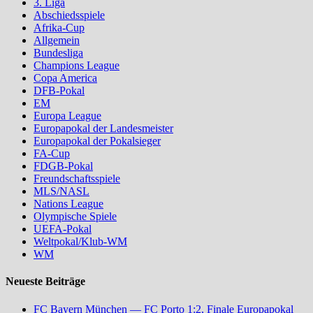
3. Liga
Abschiedsspiele
Afrika-Cup
Allgemein
Bundesliga
Champions League
Copa America
DFB-Pokal
EM
Europa League
Europapokal der Landesmeister
Europapokal der Pokalsieger
FA-Cup
FDGB-Pokal
Freundschaftsspiele
MLS/NASL
Nations League
Olympische Spiele
UEFA-Pokal
Weltpokal/Klub-WM
WM
Neueste Beiträge
FC Bayern München — FC Porto 1:2, Finale Europapokal