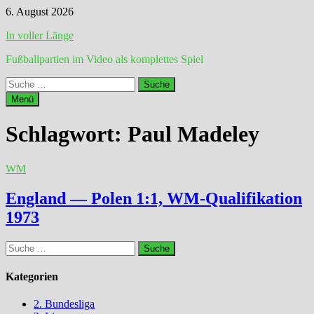
Zum
6. August 2026
Inhalt
In voller Länge
springen
Fußballpartien im Video als komplettes Spiel
Suche
nach:
Menü
Schlagwort:
Paul Madeley
WM
England — Polen 1:1, WM-Qualifikation
1973
Suche
nach:
Kategorien
2. Bundesliga