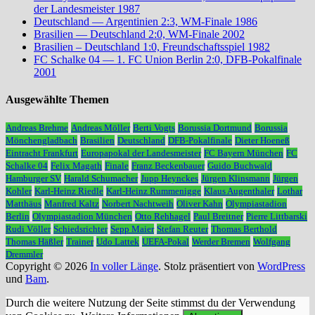
der Landesmeister 1987
Deutschland — Argentinien 2:3, WM-Finale 1986
Brasilien — Deutschland 2:0, WM-Finale 2002
Brasilien – Deutschland 1:0, Freundschaftsspiel 1982
FC Schalke 04 — 1. FC Union Berlin 2:0, DFB-Pokalfinale
2001
Ausgewählte Themen
Andreas Brehme
Andreas Möller
Berti Vogts
Borussia Dortmund
Borussia
Mönchengladbach
Brasilien
Deutschland
DFB-Pokalfinale
Dieter Hoeneß
Eintracht Frankfurt
Europapokal der Landesmeister
FC Bayern München
FC
Schalke 04
Felix Magath
Finale
Franz Beckenbauer
Guido Buchwald
Hamburger SV
Harald Schumacher
Jupp Heynckes
Jürgen Klinsmann
Jürgen
Kohler
Karl-Heinz Riedle
Karl-Heinz Rummenigge
Klaus Augenthaler
Lothar
Matthäus
Manfred Kaltz
Norbert Nachtweih
Oliver Kahn
Olympiastadion
Berlin
Olympiastadion München
Otto Rehhagel
Paul Breitner
Pierre Littbarski
Rudi Völler
Schiedsrichter
Sepp Maier
Stefan Reuter
Thomas Berthold
Thomas Häßler
Trainer
Udo Lattek
UEFA-Pokal
Werder Bremen
Wolfgang
Dremmler
Copyright © 2026
In voller Länge
. Stolz präsentiert von
WordPress
und
Bam
.
Durch die weitere Nutzung der Seite stimmst du der Verwendung