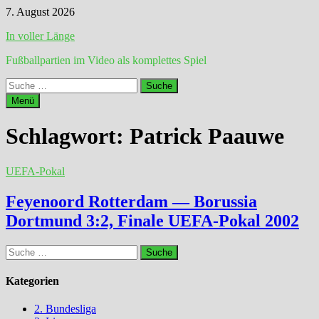
Zum
7. August 2026
Inhalt
In voller Länge
springen
Fußballpartien im Video als komplettes Spiel
Suche
nach:
Menü
Schlagwort:
Patrick Paauwe
UEFA-Pokal
Feyenoord Rotterdam — Borussia
Dortmund 3:2, Finale UEFA-Pokal 2002
Suche
nach:
Kategorien
2. Bundesliga