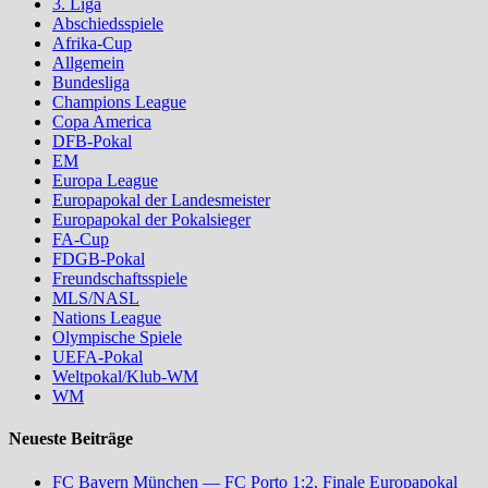
3. Liga
Abschiedsspiele
Afrika-Cup
Allgemein
Bundesliga
Champions League
Copa America
DFB-Pokal
EM
Europa League
Europapokal der Landesmeister
Europapokal der Pokalsieger
FA-Cup
FDGB-Pokal
Freundschaftsspiele
MLS/NASL
Nations League
Olympische Spiele
UEFA-Pokal
Weltpokal/Klub-WM
WM
Neueste Beiträge
FC Bayern München — FC Porto 1:2, Finale Europapokal