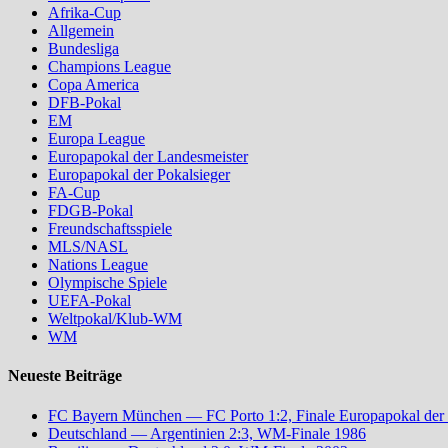
Afrika-Cup
Allgemein
Bundesliga
Champions League
Copa America
DFB-Pokal
EM
Europa League
Europapokal der Landesmeister
Europapokal der Pokalsieger
FA-Cup
FDGB-Pokal
Freundschaftsspiele
MLS/NASL
Nations League
Olympische Spiele
UEFA-Pokal
Weltpokal/Klub-WM
WM
Neueste Beiträge
FC Bayern München — FC Porto 1:2, Finale Europapokal der
Deutschland — Argentinien 2:3, WM-Finale 1986