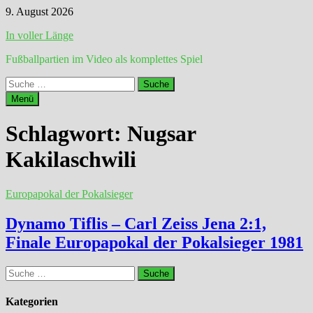
Zum
9. August 2026
Inhalt
In voller Länge
springen
Fußballpartien im Video als komplettes Spiel
Suche
nach:
Menü
Schlagwort:
Nugsar
Kakilaschwili
Europapokal der Pokalsieger
Dynamo Tiflis – Carl Zeiss Jena 2:1,
Finale Europapokal der Pokalsieger 1981
Suche
nach:
Kategorien