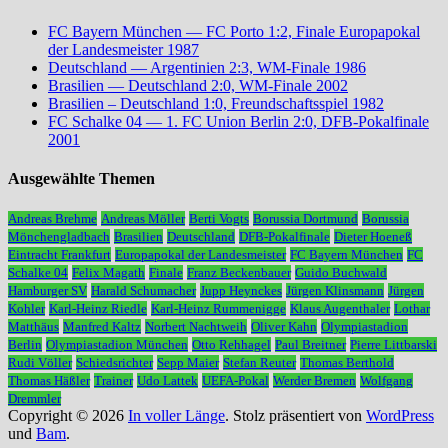
FC Bayern München — FC Porto 1:2, Finale Europapokal
der Landesmeister 1987
Deutschland — Argentinien 2:3, WM-Finale 1986
Brasilien — Deutschland 2:0, WM-Finale 2002
Brasilien – Deutschland 1:0, Freundschaftsspiel 1982
FC Schalke 04 — 1. FC Union Berlin 2:0, DFB-Pokalfinale
2001
Ausgewählte Themen
Andreas Brehme
Andreas Möller
Berti Vogts
Borussia Dortmund
Borussia
Mönchengladbach
Brasilien
Deutschland
DFB-Pokalfinale
Dieter Hoeneß
Eintracht Frankfurt
Europapokal der Landesmeister
FC Bayern München
FC
Schalke 04
Felix Magath
Finale
Franz Beckenbauer
Guido Buchwald
Hamburger SV
Harald Schumacher
Jupp Heynckes
Jürgen Klinsmann
Jürgen
Kohler
Karl-Heinz Riedle
Karl-Heinz Rummenigge
Klaus Augenthaler
Lothar
Matthäus
Manfred Kaltz
Norbert Nachtweih
Oliver Kahn
Olympiastadion
Berlin
Olympiastadion München
Otto Rehhagel
Paul Breitner
Pierre Littbarski
Rudi Völler
Schiedsrichter
Sepp Maier
Stefan Reuter
Thomas Berthold
Thomas Häßler
Trainer
Udo Lattek
UEFA-Pokal
Werder Bremen
Wolfgang
Dremmler
Copyright © 2026
In voller Länge
. Stolz präsentiert von
WordPress
und
Bam
.