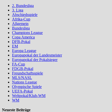
2. Bundesliga
3. Liga
Abschiedsspiele
Afrika-Cup
Allgemein
Bundesliga
Champions League
Copa America
DFB-Pokal
EM
Europa League
Europapokal der Landesmeister
Europapokal der Pokalsieger
FA-Cup
FDGB-Pokal
Freundschaftsspiele
MLS/NASL
Nations League
Olympische Spiele
UEFA-Pokal
Weltpokal/Klub-WM
WM
Neueste Beiträge