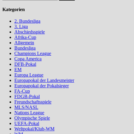
nach:
Kategorien
2. Bundesliga
3. Liga
Abschiedsspiele
Afrika-Cup
Allgemein
Bundesliga
Champions League
Copa America
DFB-Pokal
EM
Europa League
Europapokal der Landesmeister
Europapokal der Pokalsieger
FA-Cup
FDGB-Pokal
Freundschaftsspiele
MLS/NASL
Nations League
Olympische Spiele
UEFA-Pokal
Weltpokal/Klub-WM