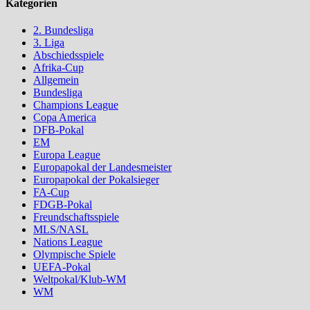
Kategorien
2. Bundesliga
3. Liga
Abschiedsspiele
Afrika-Cup
Allgemein
Bundesliga
Champions League
Copa America
DFB-Pokal
EM
Europa League
Europapokal der Landesmeister
Europapokal der Pokalsieger
FA-Cup
FDGB-Pokal
Freundschaftsspiele
MLS/NASL
Nations League
Olympische Spiele
UEFA-Pokal
Weltpokal/Klub-WM
WM