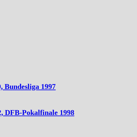
, Bundesliga 1997
 DFB-Pokalfinale 1998