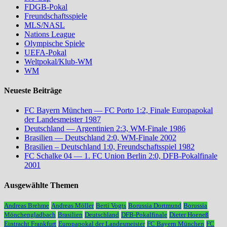
FDGB-Pokal
Freundschaftsspiele
MLS/NASL
Nations League
Olympische Spiele
UEFA-Pokal
Weltpokal/Klub-WM
WM
Neueste Beiträge
FC Bayern München — FC Porto 1:2, Finale Europapokal
der Landesmeister 1987
Deutschland — Argentinien 2:3, WM-Finale 1986
Brasilien — Deutschland 2:0, WM-Finale 2002
Brasilien – Deutschland 1:0, Freundschaftsspiel 1982
FC Schalke 04 — 1. FC Union Berlin 2:0, DFB-Pokalfinale
2001
Ausgewählte Themen
Andreas Brehme
Andreas Möller
Berti Vogts
Borussia Dortmund
Borussia
Mönchengladbach
Brasilien
Deutschland
DFB-Pokalfinale
Dieter Hoeneß
Eintracht Frankfurt
Europapokal der Landesmeister
FC Bayern München
FC