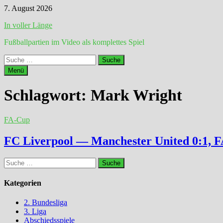
Zum
7. August 2026
Inhalt
In voller Länge
springen
Fußballpartien im Video als komplettes Spiel
Suche
nach:
Menü
Schlagwort:
Mark Wright
FA-Cup
FC Liverpool — Manchester United 0:1, F
Suche
nach:
Kategorien
2. Bundesliga
3. Liga
Abschiedsspiele