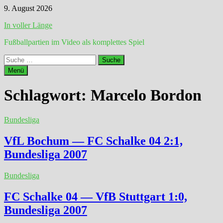
Zum
9. August 2026
Inhalt
In voller Länge
springen
Fußballpartien im Video als komplettes Spiel
Suche
nach:
Menü
Schlagwort:
Marcelo Bordon
Bundesliga
VfL Bochum — FC Schalke 04 2:1,
Bundesliga 2007
Bundesliga
FC Schalke 04 — VfB Stuttgart 1:0,
Bundesliga 2007