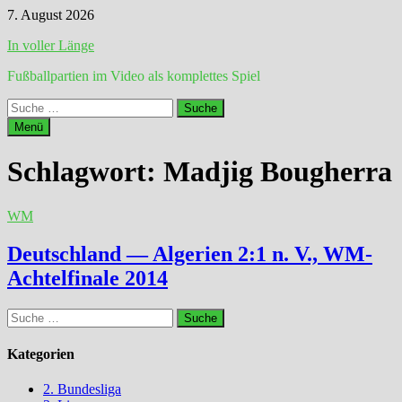
Zum
7. August 2026
Inhalt
In voller Länge
springen
Fußballpartien im Video als komplettes Spiel
Suche
nach:
Menü
Schlagwort:
Madjig Bougherra
WM
Deutschland — Algerien 2:1 n. V., WM-
Achtelfinale 2014
Suche
nach:
Kategorien
2. Bundesliga