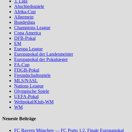
3. Liga
Abschiedsspiele
Afrika-Cup
Allgemein
Bundesliga
Champions League
Copa America
DFB-Pokal
EM
Europa League
Europapokal der Landesmeister
Europapokal der Pokalsieger
FA-Cup
FDGB-Pokal
Freundschaftsspiele
MLS/NASL
Nations League
Olympische Spiele
UEFA-Pokal
Weltpokal/Klub-WM
WM
Neueste Beiträge
FC Bayern München — FC Porto 1:2, Finale Europapokal