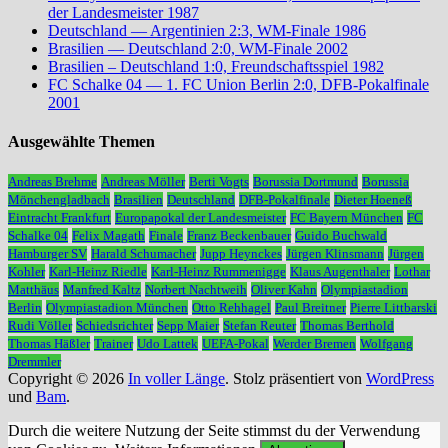
der Landesmeister 1987
Deutschland — Argentinien 2:3, WM-Finale 1986
Brasilien — Deutschland 2:0, WM-Finale 2002
Brasilien – Deutschland 1:0, Freundschaftsspiel 1982
FC Schalke 04 — 1. FC Union Berlin 2:0, DFB-Pokalfinale
2001
Ausgewählte Themen
Andreas Brehme
Andreas Möller
Berti Vogts
Borussia Dortmund
Borussia
Mönchengladbach
Brasilien
Deutschland
DFB-Pokalfinale
Dieter Hoeneß
Eintracht Frankfurt
Europapokal der Landesmeister
FC Bayern München
FC
Schalke 04
Felix Magath
Finale
Franz Beckenbauer
Guido Buchwald
Hamburger SV
Harald Schumacher
Jupp Heynckes
Jürgen Klinsmann
Jürgen
Kohler
Karl-Heinz Riedle
Karl-Heinz Rummenigge
Klaus Augenthaler
Lothar
Matthäus
Manfred Kaltz
Norbert Nachtweih
Oliver Kahn
Olympiastadion
Berlin
Olympiastadion München
Otto Rehhagel
Paul Breitner
Pierre Littbarski
Rudi Völler
Schiedsrichter
Sepp Maier
Stefan Reuter
Thomas Berthold
Thomas Häßler
Trainer
Udo Lattek
UEFA-Pokal
Werder Bremen
Wolfgang
Dremmler
Copyright © 2026
In voller Länge
. Stolz präsentiert von
WordPress
und
Bam
.
Durch die weitere Nutzung der Seite stimmst du der Verwendung