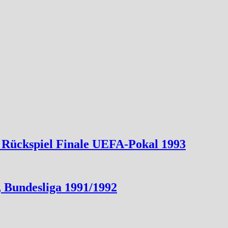
 Rückspiel Finale UEFA-Pokal 1993
 Bundesliga 1991/1992