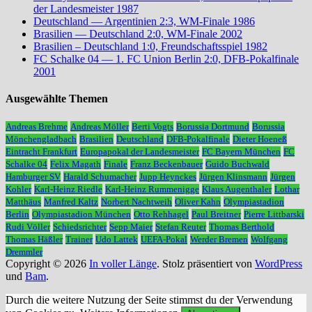
der Landesmeister 1987
Deutschland — Argentinien 2:3, WM-Finale 1986
Brasilien — Deutschland 2:0, WM-Finale 2002
Brasilien – Deutschland 1:0, Freundschaftsspiel 1982
FC Schalke 04 — 1. FC Union Berlin 2:0, DFB-Pokalfinale
2001
Ausgewählte Themen
Andreas Brehme
Andreas Möller
Berti Vogts
Borussia Dortmund
Borussia
Mönchengladbach
Brasilien
Deutschland
DFB-Pokalfinale
Dieter Hoeneß
Eintracht Frankfurt
Europapokal der Landesmeister
FC Bayern München
FC
Schalke 04
Felix Magath
Finale
Franz Beckenbauer
Guido Buchwald
Hamburger SV
Harald Schumacher
Jupp Heynckes
Jürgen Klinsmann
Jürgen
Kohler
Karl-Heinz Riedle
Karl-Heinz Rummenigge
Klaus Augenthaler
Lothar
Matthäus
Manfred Kaltz
Norbert Nachtweih
Oliver Kahn
Olympiastadion
Berlin
Olympiastadion München
Otto Rehhagel
Paul Breitner
Pierre Littbarski
Rudi Völler
Schiedsrichter
Sepp Maier
Stefan Reuter
Thomas Berthold
Thomas Häßler
Trainer
Udo Lattek
UEFA-Pokal
Werder Bremen
Wolfgang
Dremmler
Copyright © 2026
In voller Länge
. Stolz präsentiert von
WordPress
und
Bam
.
Durch die weitere Nutzung der Seite stimmst du der Verwendung