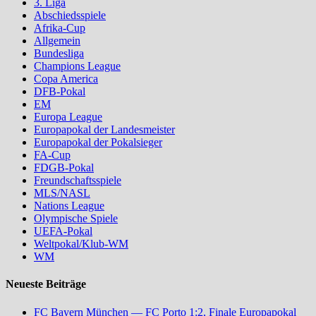
3. Liga
Abschiedsspiele
Afrika-Cup
Allgemein
Bundesliga
Champions League
Copa America
DFB-Pokal
EM
Europa League
Europapokal der Landesmeister
Europapokal der Pokalsieger
FA-Cup
FDGB-Pokal
Freundschaftsspiele
MLS/NASL
Nations League
Olympische Spiele
UEFA-Pokal
Weltpokal/Klub-WM
WM
Neueste Beiträge
FC Bayern München — FC Porto 1:2, Finale Europapokal