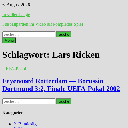
Zum
6. August 2026
Inhalt
In voller Länge
springen
Fußballpartien im Video als komplettes Spiel
Suche
nach:
Menü
Schlagwort:
Lars Ricken
UEFA-Pokal
Feyenoord Rotterdam — Borussia
Dortmund 3:2, Finale UEFA-Pokal 2002
Suche
nach:
Kategorien
2. Bundesliga