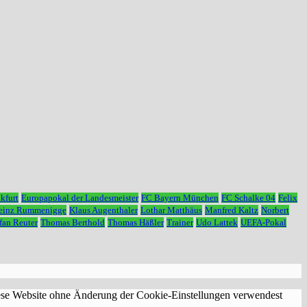
kfurt
Europapokal der Landesmeister
FC Bayern München
FC Schalke 04
Felix
Heinz Rummenigge
Klaus Augenthaler
Lothar Matthäus
Manfred Kaltz
Norbert
fan Reuter
Thomas Berthold
Thomas Häßler
Trainer
Udo Lattek
UEFA-Pokal
diese Website ohne Änderung der Cookie-Einstellungen verwendest