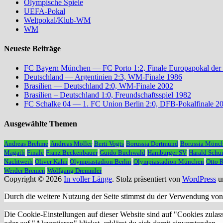
Olympische Spiele
UEFA-Pokal
Weltpokal/Klub-WM
WM
Neueste Beiträge
FC Bayern München — FC Porto 1:2, Finale Europapokal der
Deutschland — Argentinien 2:3, WM-Finale 1986
Brasilien — Deutschland 2:0, WM-Finale 2002
Brasilien – Deutschland 1:0, Freundschaftsspiel 1982
FC Schalke 04 — 1. FC Union Berlin 2:0, DFB-Pokalfinale 2
Ausgewählte Themen
Andreas Brehme
Andreas Möller
Berti Vogts
Borussia Dortmund
Borussia Mönc
Magath
Finale
Franz Beckenbauer
Guido Buchwald
Hamburger SV
Harald Schu
Nachtweih
Oliver Kahn
Olympiastadion Berlin
Olympiastadion München
Otto 
Werder Bremen
Wolfgang Dremmler
Copyright © 2026
In voller Länge
. Stolz präsentiert von
WordPress
u
Durch die weitere Nutzung der Seite stimmst du der Verwendung vo
Die Cookie-Einstellungen auf dieser Website sind auf "Cookies zulas