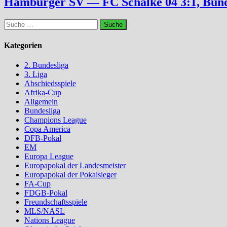
Hamburger SV — FC Schalke 04 3:1, Bund
Suche
nach:
Kategorien
2. Bundesliga
3. Liga
Abschiedsspiele
Afrika-Cup
Allgemein
Bundesliga
Champions League
Copa America
DFB-Pokal
EM
Europa League
Europapokal der Landesmeister
Europapokal der Pokalsieger
FA-Cup
FDGB-Pokal
Freundschaftsspiele
MLS/NASL
Nations League