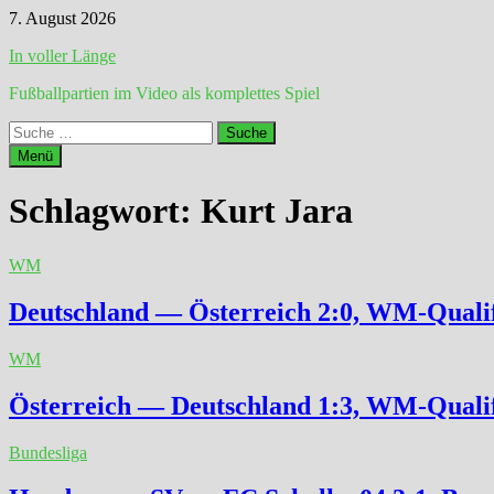
Zum
7. August 2026
Inhalt
In voller Länge
springen
Fußballpartien im Video als komplettes Spiel
Suche
nach:
Menü
Schlagwort:
Kurt Jara
WM
Deutschland — Österreich 2:0, WM-Qualif
WM
Österreich — Deutschland 1:3, WM-Qualif
Bundesliga