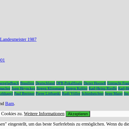
 Landesmeister 1987
001
hengladbach
Brasilien
Deutschland
DFB-Pokalfinale
Dieter Hoeneß
Eintracht Fran
macher
Jupp Heynckes
Jürgen Klinsmann
Jürgen Kohler
Karl-Heinz Riedle
Karl-
Rehhagel
Paul Breitner
Pierre Littbarski
Rudi Völler
Schiedsrichter
Sepp Maier
Ste
nd
Bam
.
n Cookies zu.
Weitere Informationen
Akzeptieren
sen" eingestellt, um das beste Surferlebnis zu ermöglichen. Wenn du 