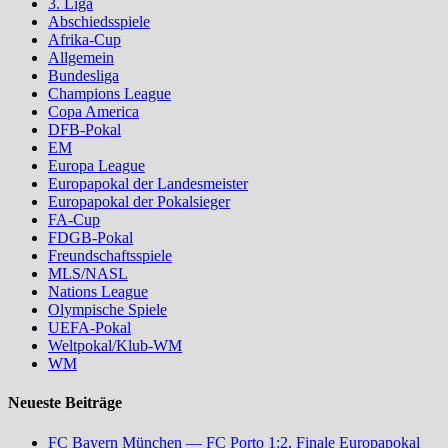
3. Liga
Abschiedsspiele
Afrika-Cup
Allgemein
Bundesliga
Champions League
Copa America
DFB-Pokal
EM
Europa League
Europapokal der Landesmeister
Europapokal der Pokalsieger
FA-Cup
FDGB-Pokal
Freundschaftsspiele
MLS/NASL
Nations League
Olympische Spiele
UEFA-Pokal
Weltpokal/Klub-WM
WM
Neueste Beiträge
FC Bayern München — FC Porto 1:2, Finale Europapokal