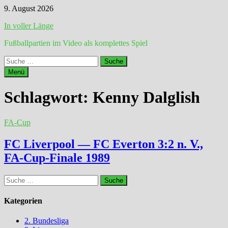
Zum
9. August 2026
Inhalt
In voller Länge
springen
Fußballpartien im Video als komplettes Spiel
Suche
nach:
Menü
Schlagwort:
Kenny Dalglish
FA-Cup
FC Liverpool — FC Everton 3:2 n. V.,
FA-Cup-Finale 1989
Suche
nach:
Kategorien
2. Bundesliga