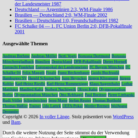
der Landesmeister 1987
Deutschland — Argentinien 2:3, WM-Finale 1986
Brasilien — Deutschland 2:0, WM-Finale 2002
Brasilien – Deutschland 1:0, Freundschaftsspiel 1982
FC Schalke 04 — 1. FC Union Berlin 2:0, DFB-Pokalfinale
2001
Ausgewählte Themen
Andreas Brehme
Andreas Möller
Berti Vogts
Borussia Dortmund
Borussia
Mönchengladbach
Brasilien
Deutschland
DFB-Pokalfinale
Dieter Hoeneß
Eintracht Frankfurt
Europapokal der Landesmeister
FC Bayern München
FC
Schalke 04
Felix Magath
Finale
Franz Beckenbauer
Guido Buchwald
Hamburger SV
Harald Schumacher
Jupp Heynckes
Jürgen Klinsmann
Jürgen
Kohler
Karl-Heinz Riedle
Karl-Heinz Rummenigge
Klaus Augenthaler
Lothar
Matthäus
Manfred Kaltz
Norbert Nachtweih
Oliver Kahn
Olympiastadion
Berlin
Olympiastadion München
Otto Rehhagel
Paul Breitner
Pierre Littbarski
Rudi Völler
Schiedsrichter
Sepp Maier
Stefan Reuter
Thomas Berthold
Thomas Häßler
Trainer
Udo Lattek
UEFA-Pokal
Werder Bremen
Wolfgang
Dremmler
Copyright © 2026
In voller Länge
. Stolz präsentiert von
WordPress
und
Bam
.
Durch die weitere Nutzung der Seite stimmst du der Verwendung