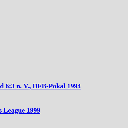
 6:3 n. V., DFB-Pokal 1994
s League 1999