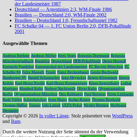
der Landesmeister 1987
Deutschland — Argentinien 2:3, WM-Finale 1986
Brasilien — Deutschland 2:0, WM-Finale 2002
Brasilien – Deutschland 1:0, Freundschaftsspiel 1982
FC Schalke 04 — 1. FC Union Berlin 2:0, DFB-Pokalfinale
2001
Ausgewählte Themen
Andreas Brehme
Andreas Möller
Berti Vogts
Borussia Dortmund
Borussia
Mönchengladbach
Brasilien
Deutschland
DFB-Pokalfinale
Dieter Hoeneß
Eintracht Frankfurt
Europapokal der Landesmeister
FC Bayern München
FC
Schalke 04
Felix Magath
Finale
Franz Beckenbauer
Guido Buchwald
Hamburger SV
Harald Schumacher
Jupp Heynckes
Jürgen Klinsmann
Jürgen
Kohler
Karl-Heinz Riedle
Karl-Heinz Rummenigge
Klaus Augenthaler
Lothar
Matthäus
Manfred Kaltz
Norbert Nachtweih
Oliver Kahn
Olympiastadion
Berlin
Olympiastadion München
Otto Rehhagel
Paul Breitner
Pierre Littbarski
Rudi Völler
Schiedsrichter
Sepp Maier
Stefan Reuter
Thomas Berthold
Thomas Häßler
Trainer
Udo Lattek
UEFA-Pokal
Werder Bremen
Wolfgang
Dremmler
Copyright © 2026
In voller Länge
. Stolz präsentiert von
WordPress
und
Bam
.
Durch die weitere Nutzung der Seite stimmst du der Verwendung