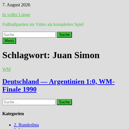
Zum
7. August 2026
Inhalt
In voller Länge
springen
Fußballpartien im Video als komplettes Spiel
Suche
nach:
Menü
Schlagwort:
Juan Simon
WM
Deutschland — Argentinien 1:0, WM-
Finale 1990
Suche
nach:
Kategorien
2. Bundesliga