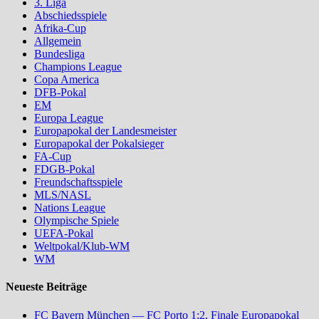
3. Liga
Abschiedsspiele
Afrika-Cup
Allgemein
Bundesliga
Champions League
Copa America
DFB-Pokal
EM
Europa League
Europapokal der Landesmeister
Europapokal der Pokalsieger
FA-Cup
FDGB-Pokal
Freundschaftsspiele
MLS/NASL
Nations League
Olympische Spiele
UEFA-Pokal
Weltpokal/Klub-WM
WM
Neueste Beiträge
FC Bayern München — FC Porto 1:2, Finale Europapokal