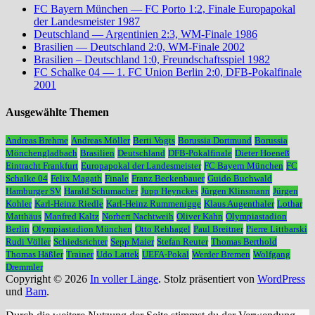
FC Bayern München — FC Porto 1:2, Finale Europapokal
der Landesmeister 1987
Deutschland — Argentinien 2:3, WM-Finale 1986
Brasilien — Deutschland 2:0, WM-Finale 2002
Brasilien – Deutschland 1:0, Freundschaftsspiel 1982
FC Schalke 04 — 1. FC Union Berlin 2:0, DFB-Pokalfinale
2001
Ausgewählte Themen
Andreas Brehme
Andreas Möller
Berti Vogts
Borussia Dortmund
Borussia
Mönchengladbach
Brasilien
Deutschland
DFB-Pokalfinale
Dieter Hoeneß
Eintracht Frankfurt
Europapokal der Landesmeister
FC Bayern München
FC
Schalke 04
Felix Magath
Finale
Franz Beckenbauer
Guido Buchwald
Hamburger SV
Harald Schumacher
Jupp Heynckes
Jürgen Klinsmann
Jürgen
Kohler
Karl-Heinz Riedle
Karl-Heinz Rummenigge
Klaus Augenthaler
Lothar
Matthäus
Manfred Kaltz
Norbert Nachtweih
Oliver Kahn
Olympiastadion
Berlin
Olympiastadion München
Otto Rehhagel
Paul Breitner
Pierre Littbarski
Rudi Völler
Schiedsrichter
Sepp Maier
Stefan Reuter
Thomas Berthold
Thomas Häßler
Trainer
Udo Lattek
UEFA-Pokal
Werder Bremen
Wolfgang
Dremmler
Copyright © 2026
In voller Länge
. Stolz präsentiert von
WordPress
und
Bam
.