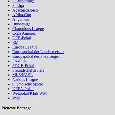
2. Bundesliga
3. Liga
Abschiedsspiele
Afrika-Cup
Allgemein
Bundesliga
Champions League
Copa America
DFB-Pokal
EM
Europa League
Europapokal der Landesmeister
Europapokal der Pokalsieger
FA-Cup
FDGB-Pokal
Freundschaftsspiele
MLS/NASL
Nations League
Olympische Spiele
UEFA-Pokal
Weltpokal/Klub-WM
WM
Neueste Beiträge