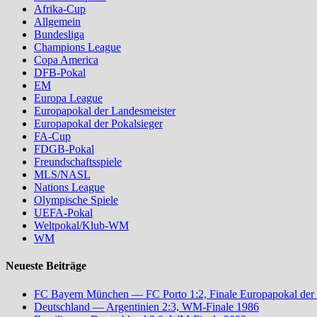
Afrika-Cup
Allgemein
Bundesliga
Champions League
Copa America
DFB-Pokal
EM
Europa League
Europapokal der Landesmeister
Europapokal der Pokalsieger
FA-Cup
FDGB-Pokal
Freundschaftsspiele
MLS/NASL
Nations League
Olympische Spiele
UEFA-Pokal
Weltpokal/Klub-WM
WM
Neueste Beiträge
FC Bayern München — FC Porto 1:2, Finale Europapokal der
Deutschland — Argentinien 2:3, WM-Finale 1986