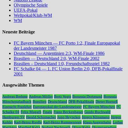
Olympische Spiele
UEFA-Pokal
Weltpokal/Klub-WM
WM
Neueste Beiträge
FC Bayern München — FC Porto 1:2, Finale Europapokal
der Landesmeister 1987
Deutschland — Argentinien 2:3, WM-Finale 1986
Brasilien — Deutschland 2:0, WM-Finale 2002
Brasilien – Deutschland 1:0, Freundschaftsspiel 1982
FC Schalke 04 — 1. FC Union Berlin 2:0, DFB-Pokalfinale
2001
Ausgewählte Themen
Andreas Brehme
Andreas Möller
Berti Vogts
Borussia Dortmund
Borussia
Mönchengladbach
Brasilien
Deutschland
DFB-Pokalfinale
Dieter Hoeneß
Eintracht Frankfurt
Europapokal der Landesmeister
FC Bayern München
FC
Schalke 04
Felix Magath
Finale
Franz Beckenbauer
Guido Buchwald
Hamburger SV
Harald Schumacher
Jupp Heynckes
Jürgen Klinsmann
Jürgen
Kohler
Karl-Heinz Riedle
Karl-Heinz Rummenigge
Klaus Augenthaler
Lothar
Matthäus
Manfred Kaltz
Norbert Nachtweih
Oliver Kahn
Olympiastadion