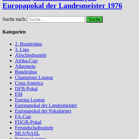
Europapokal der Landesmeister 1976
Suche nach:
Kategorien
2. Bundesliga
3. Liga
Abschiedsspiele
Afrika-Cup
Allgemein
Bundesliga
Champions League
Copa America
DFB-Pokal
EM
Europa League
Europapokal der Landesmeister
Europapokal der Pokalsieger
FA-Cup
FDGB-Pokal
Freundschaftsspiele
MLS/NASL
Nations League