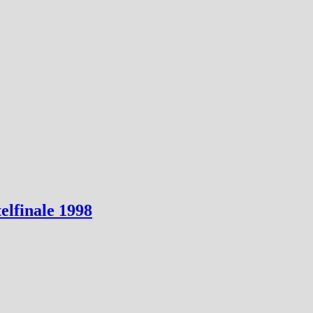
lfinale 1998