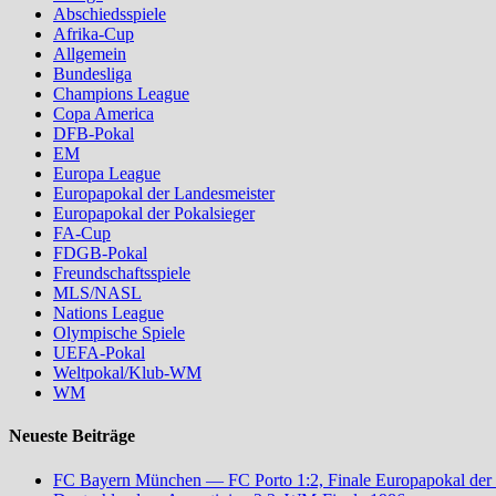
Abschiedsspiele
Afrika-Cup
Allgemein
Bundesliga
Champions League
Copa America
DFB-Pokal
EM
Europa League
Europapokal der Landesmeister
Europapokal der Pokalsieger
FA-Cup
FDGB-Pokal
Freundschaftsspiele
MLS/NASL
Nations League
Olympische Spiele
UEFA-Pokal
Weltpokal/Klub-WM
WM
Neueste Beiträge
FC Bayern München — FC Porto 1:2, Finale Europapokal der