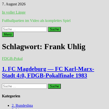
Zum
7. August 2026
Inhalt
In voller Länge
springen
Fußballpartien im Video als komplettes Spiel
Suche
nach:
Menü
Schlagwort:
Frank Uhlig
FDGB-Pokal
1. FC Magdeburg — FC Karl-Marx-
Stadt 4:0, FDGB-Pokalfinale 1983
Suche
nach:
Kategorien
2. Bundesliga