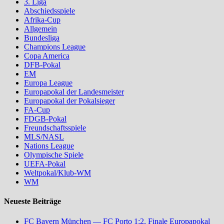
3. Liga
Abschiedsspiele
Afrika-Cup
Allgemein
Bundesliga
Champions League
Copa America
DFB-Pokal
EM
Europa League
Europapokal der Landesmeister
Europapokal der Pokalsieger
FA-Cup
FDGB-Pokal
Freundschaftsspiele
MLS/NASL
Nations League
Olympische Spiele
UEFA-Pokal
Weltpokal/Klub-WM
WM
Neueste Beiträge
FC Bayern München — FC Porto 1:2, Finale Europapokal