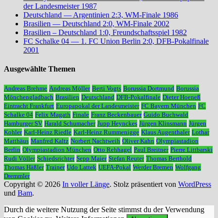
der Landesmeister 1987
Deutschland — Argentinien 2:3, WM-Finale 1986
Brasilien — Deutschland 2:0, WM-Finale 2002
Brasilien – Deutschland 1:0, Freundschaftsspiel 1982
FC Schalke 04 — 1. FC Union Berlin 2:0, DFB-Pokalfinale
2001
Ausgewählte Themen
Andreas Brehme
Andreas Möller
Berti Vogts
Borussia Dortmund
Borussia
Mönchengladbach
Brasilien
Deutschland
DFB-Pokalfinale
Dieter Hoeneß
Eintracht Frankfurt
Europapokal der Landesmeister
FC Bayern München
FC
Schalke 04
Felix Magath
Finale
Franz Beckenbauer
Guido Buchwald
Hamburger SV
Harald Schumacher
Jupp Heynckes
Jürgen Klinsmann
Jürgen
Kohler
Karl-Heinz Riedle
Karl-Heinz Rummenigge
Klaus Augenthaler
Lothar
Matthäus
Manfred Kaltz
Norbert Nachtweih
Oliver Kahn
Olympiastadion
Berlin
Olympiastadion München
Otto Rehhagel
Paul Breitner
Pierre Littbarski
Rudi Völler
Schiedsrichter
Sepp Maier
Stefan Reuter
Thomas Berthold
Thomas Häßler
Trainer
Udo Lattek
UEFA-Pokal
Werder Bremen
Wolfgang
Dremmler
Copyright © 2026
In voller Länge
. Stolz präsentiert von
WordPress
und
Bam
.
Durch die weitere Nutzung der Seite stimmst du der Verwendung