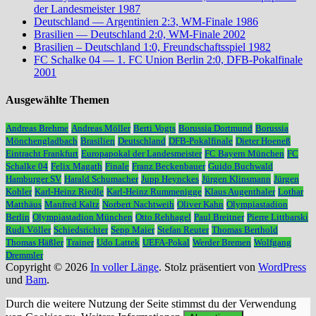
der Landesmeister 1987
Deutschland — Argentinien 2:3, WM-Finale 1986
Brasilien — Deutschland 2:0, WM-Finale 2002
Brasilien – Deutschland 1:0, Freundschaftsspiel 1982
FC Schalke 04 — 1. FC Union Berlin 2:0, DFB-Pokalfinale
2001
Ausgewählte Themen
Andreas Brehme
Andreas Möller
Berti Vogts
Borussia Dortmund
Borussia
Mönchengladbach
Brasilien
Deutschland
DFB-Pokalfinale
Dieter Hoeneß
Eintracht Frankfurt
Europapokal der Landesmeister
FC Bayern München
FC
Schalke 04
Felix Magath
Finale
Franz Beckenbauer
Guido Buchwald
Hamburger SV
Harald Schumacher
Jupp Heynckes
Jürgen Klinsmann
Jürgen
Kohler
Karl-Heinz Riedle
Karl-Heinz Rummenigge
Klaus Augenthaler
Lothar
Matthäus
Manfred Kaltz
Norbert Nachtweih
Oliver Kahn
Olympiastadion
Berlin
Olympiastadion München
Otto Rehhagel
Paul Breitner
Pierre Littbarski
Rudi Völler
Schiedsrichter
Sepp Maier
Stefan Reuter
Thomas Berthold
Thomas Häßler
Trainer
Udo Lattek
UEFA-Pokal
Werder Bremen
Wolfgang
Dremmler
Copyright © 2026
In voller Länge
. Stolz präsentiert von
WordPress
und
Bam
.
Durch die weitere Nutzung der Seite stimmst du der Verwendung