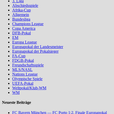
3. Liga
Abschiedsspiele
Afrika-Cup
Allgemein
Bundesliga
Champions League
Copa America
DFB-Pokal
EM
Europa League
Europapokal der Landesmeister
Europapokal der Pokalsieger
FA-Cup
FDGB-Pokal
Freundschaftsspiele
MLS/NASL
Nations League
Olympische Spiele
UEFA-Pokal
Weltpokal/Klub-WM
WM
Neueste Beiträge
FC Bayern München — FC Porto 1:2, Finale Europapokal