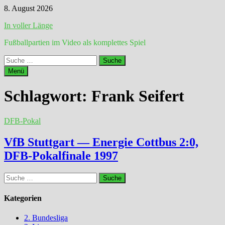
Zum
8. August 2026
Inhalt
In voller Länge
springen
Fußballpartien im Video als komplettes Spiel
Suche
nach:
Menü
Schlagwort:
Frank Seifert
DFB-Pokal
VfB Stuttgart — Energie Cottbus 2:0,
DFB-Pokalfinale 1997
Suche
nach:
Kategorien
2. Bundesliga