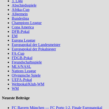
3. Liga
Abschiedsspiele
Afrika-Cup
Allgemein
Bundesliga
Champions League
Copa America
DFB-Pokal
EM
Europa League
Europapokal der Landesmeister
Europapokal der Pokalsieger
FA-Cup
FDGB-Pokal
Freundschaftsspiele
MLS/NASL
Nations League
Olympische Spiele
UEFA-Pokal
Weltpokal/Klub-WM
WM
Neueste Beiträge
FC Bayern München — FC Porto 1:2, Finale Europapokal