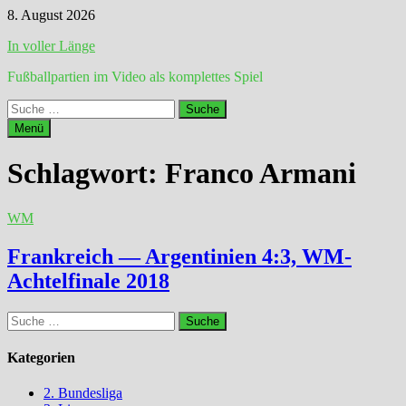
Zum
8. August 2026
Inhalt
In voller Länge
springen
Fußballpartien im Video als komplettes Spiel
Suche
nach:
Menü
Schlagwort:
Franco Armani
WM
Frankreich — Argentinien 4:3, WM-
Achtelfinale 2018
Suche
nach:
Kategorien
2. Bundesliga