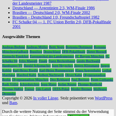
der Landesmeister 1987
Deutschland — Argentinien 2:3, WM-Finale 1986
Brasilien — Deutschland 2:0, WM-Finale 2002
Brasilien – Deutschland 1:0, Freundschaftsspiel 1982
FC Schalke 04 — 1. FC Union Berlin 2:0, DFB-Pokalfinale
2001
Ausgewählte Themen
Andreas Brehme
Andreas Möller
Berti Vogts
Borussia Dortmund
Borussia
Mönchengladbach
Brasilien
Deutschland
DFB-Pokalfinale
Dieter Hoeneß
Eintracht Frankfurt
Europapokal der Landesmeister
FC Bayern München
FC
Schalke 04
Felix Magath
Finale
Franz Beckenbauer
Guido Buchwald
Hamburger SV
Harald Schumacher
Jupp Heynckes
Jürgen Klinsmann
Jürgen
Kohler
Karl-Heinz Riedle
Karl-Heinz Rummenigge
Klaus Augenthaler
Lothar
Matthäus
Manfred Kaltz
Norbert Nachtweih
Oliver Kahn
Olympiastadion
Berlin
Olympiastadion München
Otto Rehhagel
Paul Breitner
Pierre Littbarski
Rudi Völler
Schiedsrichter
Sepp Maier
Stefan Reuter
Thomas Berthold
Thomas Häßler
Trainer
Udo Lattek
UEFA-Pokal
Werder Bremen
Wolfgang
Dremmler
Copyright © 2026
In voller Länge
. Stolz präsentiert von
WordPress
und
Bam
.
Durch die weitere Nutzung der Seite stimmst du der Verwendung