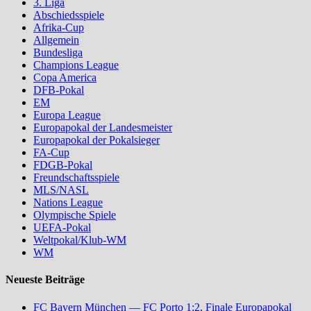
3. Liga
Abschiedsspiele
Afrika-Cup
Allgemein
Bundesliga
Champions League
Copa America
DFB-Pokal
EM
Europa League
Europapokal der Landesmeister
Europapokal der Pokalsieger
FA-Cup
FDGB-Pokal
Freundschaftsspiele
MLS/NASL
Nations League
Olympische Spiele
UEFA-Pokal
Weltpokal/Klub-WM
WM
Neueste Beiträge
FC Bayern München — FC Porto 1:2, Finale Europapokal