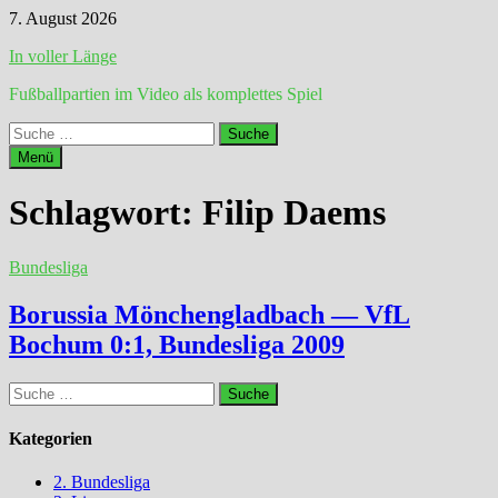
Zum
7. August 2026
Inhalt
In voller Länge
springen
Fußballpartien im Video als komplettes Spiel
Suche
nach:
Menü
Schlagwort:
Filip Daems
Bundesliga
Borussia Mönchengladbach — VfL
Bochum 0:1, Bundesliga 2009
Suche
nach:
Kategorien
2. Bundesliga