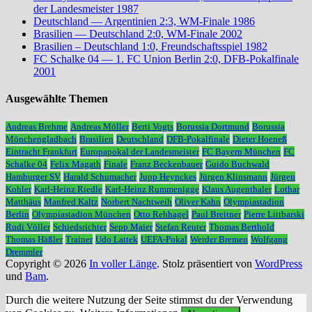
der Landesmeister 1987
Deutschland — Argentinien 2:3, WM-Finale 1986
Brasilien — Deutschland 2:0, WM-Finale 2002
Brasilien – Deutschland 1:0, Freundschaftsspiel 1982
FC Schalke 04 — 1. FC Union Berlin 2:0, DFB-Pokalfinale
2001
Ausgewählte Themen
Andreas Brehme
Andreas Möller
Berti Vogts
Borussia Dortmund
Borussia
Mönchengladbach
Brasilien
Deutschland
DFB-Pokalfinale
Dieter Hoeneß
Eintracht Frankfurt
Europapokal der Landesmeister
FC Bayern München
FC
Schalke 04
Felix Magath
Finale
Franz Beckenbauer
Guido Buchwald
Hamburger SV
Harald Schumacher
Jupp Heynckes
Jürgen Klinsmann
Jürgen
Kohler
Karl-Heinz Riedle
Karl-Heinz Rummenigge
Klaus Augenthaler
Lothar
Matthäus
Manfred Kaltz
Norbert Nachtweih
Oliver Kahn
Olympiastadion
Berlin
Olympiastadion München
Otto Rehhagel
Paul Breitner
Pierre Littbarski
Rudi Völler
Schiedsrichter
Sepp Maier
Stefan Reuter
Thomas Berthold
Thomas Häßler
Trainer
Udo Lattek
UEFA-Pokal
Werder Bremen
Wolfgang
Dremmler
Copyright © 2026
In voller Länge
. Stolz präsentiert von
WordPress
und
Bam
.
Durch die weitere Nutzung der Seite stimmst du der Verwendung