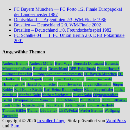
FC Bayern München — FC Porto 1:2, Finale Europapokal
der Landesmeister 1987
Deutschland — Argentinien 2:3, WM-Finale 1986
Brasilien — Deutschland 2:0, WM-Finale 2002
Brasilien – Deutschland 1:0, Freundschaftsspiel 1982
FC Schalke 04 — 1. FC Union Berlin 2:0, DFB-Pokalfinale
2001
Ausgewählte Themen
Andreas Brehme
Andreas Möller
Berti Vogts
Borussia Dortmund
Borussia
Mönchengladbach
Brasilien
Deutschland
DFB-Pokalfinale
Dieter Hoeneß
Eintracht Frankfurt
Europapokal der Landesmeister
FC Bayern München
FC
Schalke 04
Felix Magath
Finale
Franz Beckenbauer
Guido Buchwald
Hamburger SV
Harald Schumacher
Jupp Heynckes
Jürgen Klinsmann
Jürgen
Kohler
Karl-Heinz Riedle
Karl-Heinz Rummenigge
Klaus Augenthaler
Lothar
Matthäus
Manfred Kaltz
Norbert Nachtweih
Oliver Kahn
Olympiastadion
Berlin
Olympiastadion München
Otto Rehhagel
Paul Breitner
Pierre Littbarski
Rudi Völler
Schiedsrichter
Sepp Maier
Stefan Reuter
Thomas Berthold
Thomas Häßler
Trainer
Udo Lattek
UEFA-Pokal
Werder Bremen
Wolfgang
Dremmler
Copyright © 2026
In voller Länge
. Stolz präsentiert von
WordPress
und
Bam
.