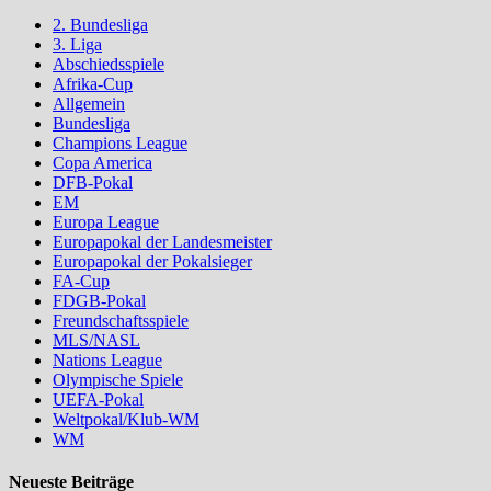
2. Bundesliga
3. Liga
Abschiedsspiele
Afrika-Cup
Allgemein
Bundesliga
Champions League
Copa America
DFB-Pokal
EM
Europa League
Europapokal der Landesmeister
Europapokal der Pokalsieger
FA-Cup
FDGB-Pokal
Freundschaftsspiele
MLS/NASL
Nations League
Olympische Spiele
UEFA-Pokal
Weltpokal/Klub-WM
WM
Neueste Beiträge