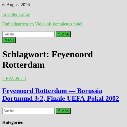
Zum
6. August 2026
Inhalt
In voller Länge
springen
Fußballpartien im Video als komplettes Spiel
Suche
nach:
Menü
Schlagwort:
Feyenoord
Rotterdam
UEFA-Pokal
Feyenoord Rotterdam — Borussia
Dortmund 3:2, Finale UEFA-Pokal 2002
Suche
nach:
Kategorien