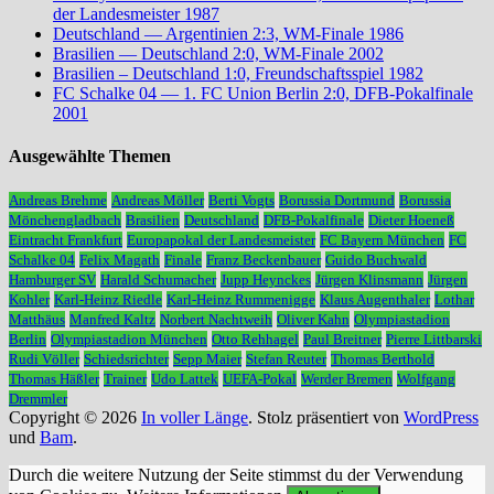
der Landesmeister 1987
Deutschland — Argentinien 2:3, WM-Finale 1986
Brasilien — Deutschland 2:0, WM-Finale 2002
Brasilien – Deutschland 1:0, Freundschaftsspiel 1982
FC Schalke 04 — 1. FC Union Berlin 2:0, DFB-Pokalfinale
2001
Ausgewählte Themen
Andreas Brehme
Andreas Möller
Berti Vogts
Borussia Dortmund
Borussia
Mönchengladbach
Brasilien
Deutschland
DFB-Pokalfinale
Dieter Hoeneß
Eintracht Frankfurt
Europapokal der Landesmeister
FC Bayern München
FC
Schalke 04
Felix Magath
Finale
Franz Beckenbauer
Guido Buchwald
Hamburger SV
Harald Schumacher
Jupp Heynckes
Jürgen Klinsmann
Jürgen
Kohler
Karl-Heinz Riedle
Karl-Heinz Rummenigge
Klaus Augenthaler
Lothar
Matthäus
Manfred Kaltz
Norbert Nachtweih
Oliver Kahn
Olympiastadion
Berlin
Olympiastadion München
Otto Rehhagel
Paul Breitner
Pierre Littbarski
Rudi Völler
Schiedsrichter
Sepp Maier
Stefan Reuter
Thomas Berthold
Thomas Häßler
Trainer
Udo Lattek
UEFA-Pokal
Werder Bremen
Wolfgang
Dremmler
Copyright © 2026
In voller Länge
. Stolz präsentiert von
WordPress
und
Bam
.
Durch die weitere Nutzung der Seite stimmst du der Verwendung