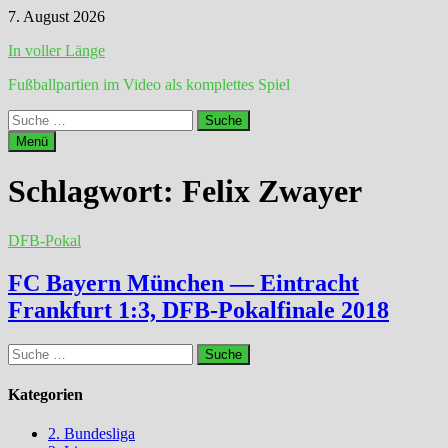
Zum
7. August 2026
Inhalt
In voller Länge
springen
Fußballpartien im Video als komplettes Spiel
Suche
nach:
Menü
Schlagwort:
Felix Zwayer
DFB-Pokal
FC Bayern München — Eintracht
Frankfurt 1:3, DFB-Pokalfinale 2018
Suche
nach:
Kategorien
2. Bundesliga