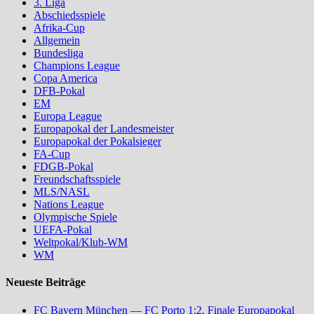
3. Liga
Abschiedsspiele
Afrika-Cup
Allgemein
Bundesliga
Champions League
Copa America
DFB-Pokal
EM
Europa League
Europapokal der Landesmeister
Europapokal der Pokalsieger
FA-Cup
FDGB-Pokal
Freundschaftsspiele
MLS/NASL
Nations League
Olympische Spiele
UEFA-Pokal
Weltpokal/Klub-WM
WM
Neueste Beiträge
FC Bayern München — FC Porto 1:2, Finale Europapokal