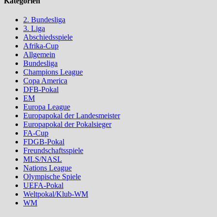
Kategorien
2. Bundesliga
3. Liga
Abschiedsspiele
Afrika-Cup
Allgemein
Bundesliga
Champions League
Copa America
DFB-Pokal
EM
Europa League
Europapokal der Landesmeister
Europapokal der Pokalsieger
FA-Cup
FDGB-Pokal
Freundschaftsspiele
MLS/NASL
Nations League
Olympische Spiele
UEFA-Pokal
Weltpokal/Klub-WM
WM