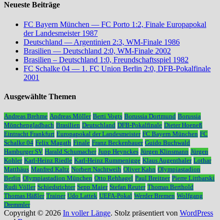
Neueste Beiträge
FC Bayern München — FC Porto 1:2, Finale Europapokal
der Landesmeister 1987
Deutschland — Argentinien 2:3, WM-Finale 1986
Brasilien — Deutschland 2:0, WM-Finale 2002
Brasilien – Deutschland 1:0, Freundschaftsspiel 1982
FC Schalke 04 — 1. FC Union Berlin 2:0, DFB-Pokalfinale
2001
Ausgewählte Themen
Andreas Brehme
Andreas Möller
Berti Vogts
Borussia Dortmund
Borussia
Mönchengladbach
Brasilien
Deutschland
DFB-Pokalfinale
Dieter Hoeneß
Eintracht Frankfurt
Europapokal der Landesmeister
FC Bayern München
FC
Schalke 04
Felix Magath
Finale
Franz Beckenbauer
Guido Buchwald
Hamburger SV
Harald Schumacher
Jupp Heynckes
Jürgen Klinsmann
Jürgen
Kohler
Karl-Heinz Riedle
Karl-Heinz Rummenigge
Klaus Augenthaler
Lothar
Matthäus
Manfred Kaltz
Norbert Nachtweih
Oliver Kahn
Olympiastadion
Berlin
Olympiastadion München
Otto Rehhagel
Paul Breitner
Pierre Littbarski
Rudi Völler
Schiedsrichter
Sepp Maier
Stefan Reuter
Thomas Berthold
Thomas Häßler
Trainer
Udo Lattek
UEFA-Pokal
Werder Bremen
Wolfgang
Dremmler
Copyright © 2026
In voller Länge
. Stolz präsentiert von
WordPress