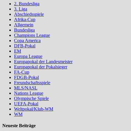
2. Bundesliga
3. Liga
Abschiedsspiele
Afrika-Cup
Allgemein
Bundesliga
Champions League
Copa America
DFB-Pokal
EM
Europa League
Europapokal der Landesmeister
Europapokal der Pokalsieger
FA-Cup
FDGB-Pokal
Freundschaftsspiele
MLS/NASL
Nations League
Olympische Spiele
UEFA-Pokal
Weltpokal/Klub-WM
WM
Neueste Beiträge