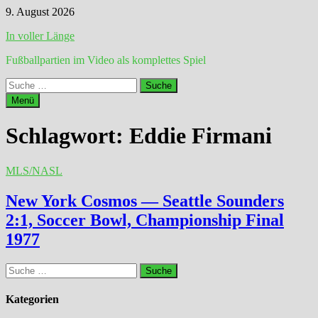
Zum
9. August 2026
Inhalt
In voller Länge
springen
Fußballpartien im Video als komplettes Spiel
Suche
nach:
Menü
Schlagwort:
Eddie Firmani
MLS/NASL
New York Cosmos — Seattle Sounders
2:1, Soccer Bowl, Championship Final
1977
Suche
nach:
Kategorien