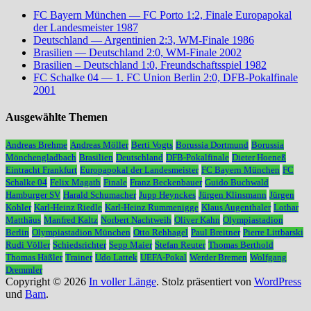
FC Bayern München — FC Porto 1:2, Finale Europapokal
der Landesmeister 1987
Deutschland — Argentinien 2:3, WM-Finale 1986
Brasilien — Deutschland 2:0, WM-Finale 2002
Brasilien – Deutschland 1:0, Freundschaftsspiel 1982
FC Schalke 04 — 1. FC Union Berlin 2:0, DFB-Pokalfinale
2001
Ausgewählte Themen
Andreas Brehme
Andreas Möller
Berti Vogts
Borussia Dortmund
Borussia
Mönchengladbach
Brasilien
Deutschland
DFB-Pokalfinale
Dieter Hoeneß
Eintracht Frankfurt
Europapokal der Landesmeister
FC Bayern München
FC
Schalke 04
Felix Magath
Finale
Franz Beckenbauer
Guido Buchwald
Hamburger SV
Harald Schumacher
Jupp Heynckes
Jürgen Klinsmann
Jürgen
Kohler
Karl-Heinz Riedle
Karl-Heinz Rummenigge
Klaus Augenthaler
Lothar
Matthäus
Manfred Kaltz
Norbert Nachtweih
Oliver Kahn
Olympiastadion
Berlin
Olympiastadion München
Otto Rehhagel
Paul Breitner
Pierre Littbarski
Rudi Völler
Schiedsrichter
Sepp Maier
Stefan Reuter
Thomas Berthold
Thomas Häßler
Trainer
Udo Lattek
UEFA-Pokal
Werder Bremen
Wolfgang
Dremmler
Copyright © 2026
In voller Länge
. Stolz präsentiert von
WordPress
und
Bam
.