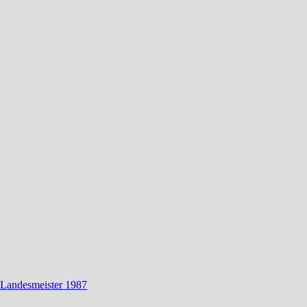
 Landesmeister 1987