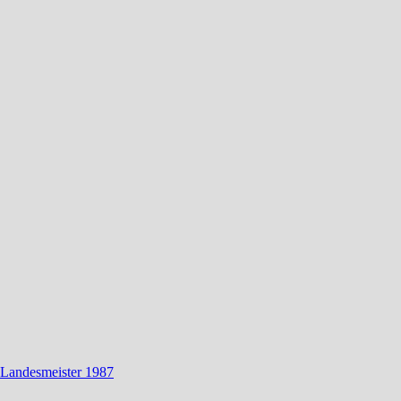
 Landesmeister 1987