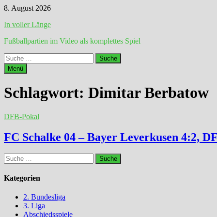
Zum
8. August 2026
Inhalt
In voller Länge
springen
Fußballpartien im Video als komplettes Spiel
Suche
nach:
Menü
Schlagwort:
Dimitar Berbatow
DFB-Pokal
FC Schalke 04 – Bayer Leverkusen 4:2, DF
Suche
nach:
Kategorien
2. Bundesliga
3. Liga
Abschiedsspiele