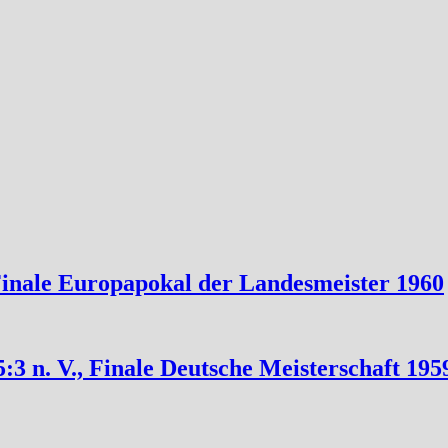
Finale Europapokal der Landesmeister 1960
:3 n. V., Finale Deutsche Meisterschaft 195