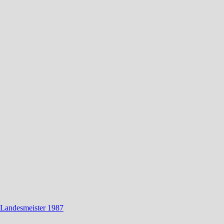
 Landesmeister 1987