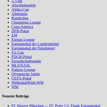
3. Liga
Abschiedsspiele
Afrika-Cup
Allgemein
Bundesliga
Champions League
Copa America
DFB-Pokal
EM
Europa League
Europapokal der Landesmeister
Europapokal der Pokalsieger
FA-Cup
FDGB-Pokal
Freundschaftsspiele
MLS/NASL
Nations League
Olympische Spiele
UEFA-Pokal
Weltpokal/Klub-WM
WM
Neueste Beiträge
FC Bayern München — FC Porto 1:2, Finale Europapokal