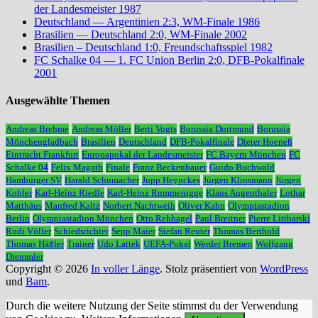
der Landesmeister 1987
Deutschland — Argentinien 2:3, WM-Finale 1986
Brasilien — Deutschland 2:0, WM-Finale 2002
Brasilien – Deutschland 1:0, Freundschaftsspiel 1982
FC Schalke 04 — 1. FC Union Berlin 2:0, DFB-Pokalfinale
2001
Ausgewählte Themen
Andreas Brehme
Andreas Möller
Berti Vogts
Borussia Dortmund
Borussia
Mönchengladbach
Brasilien
Deutschland
DFB-Pokalfinale
Dieter Hoeneß
Eintracht Frankfurt
Europapokal der Landesmeister
FC Bayern München
FC
Schalke 04
Felix Magath
Finale
Franz Beckenbauer
Guido Buchwald
Hamburger SV
Harald Schumacher
Jupp Heynckes
Jürgen Klinsmann
Jürgen
Kohler
Karl-Heinz Riedle
Karl-Heinz Rummenigge
Klaus Augenthaler
Lothar
Matthäus
Manfred Kaltz
Norbert Nachtweih
Oliver Kahn
Olympiastadion
Berlin
Olympiastadion München
Otto Rehhagel
Paul Breitner
Pierre Littbarski
Rudi Völler
Schiedsrichter
Sepp Maier
Stefan Reuter
Thomas Berthold
Thomas Häßler
Trainer
Udo Lattek
UEFA-Pokal
Werder Bremen
Wolfgang
Dremmler
Copyright © 2026
In voller Länge
. Stolz präsentiert von
WordPress
und
Bam
.
Durch die weitere Nutzung der Seite stimmst du der Verwendung