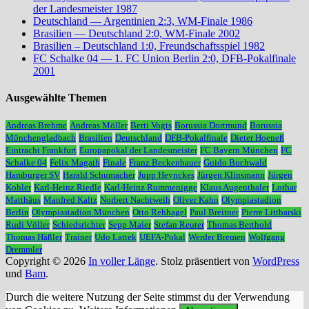
der Landesmeister 1987
Deutschland — Argentinien 2:3, WM-Finale 1986
Brasilien — Deutschland 2:0, WM-Finale 2002
Brasilien – Deutschland 1:0, Freundschaftsspiel 1982
FC Schalke 04 — 1. FC Union Berlin 2:0, DFB-Pokalfinale
2001
Ausgewählte Themen
Andreas Brehme
Andreas Möller
Berti Vogts
Borussia Dortmund
Borussia
Mönchengladbach
Brasilien
Deutschland
DFB-Pokalfinale
Dieter Hoeneß
Eintracht Frankfurt
Europapokal der Landesmeister
FC Bayern München
FC
Schalke 04
Felix Magath
Finale
Franz Beckenbauer
Guido Buchwald
Hamburger SV
Harald Schumacher
Jupp Heynckes
Jürgen Klinsmann
Jürgen
Kohler
Karl-Heinz Riedle
Karl-Heinz Rummenigge
Klaus Augenthaler
Lothar
Matthäus
Manfred Kaltz
Norbert Nachtweih
Oliver Kahn
Olympiastadion
Berlin
Olympiastadion München
Otto Rehhagel
Paul Breitner
Pierre Littbarski
Rudi Völler
Schiedsrichter
Sepp Maier
Stefan Reuter
Thomas Berthold
Thomas Häßler
Trainer
Udo Lattek
UEFA-Pokal
Werder Bremen
Wolfgang
Dremmler
Copyright © 2026
In voller Länge
. Stolz präsentiert von
WordPress
und
Bam
.
Durch die weitere Nutzung der Seite stimmst du der Verwendung