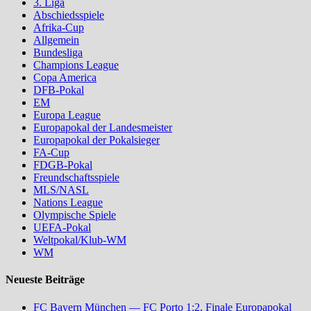
3. Liga
Abschiedsspiele
Afrika-Cup
Allgemein
Bundesliga
Champions League
Copa America
DFB-Pokal
EM
Europa League
Europapokal der Landesmeister
Europapokal der Pokalsieger
FA-Cup
FDGB-Pokal
Freundschaftsspiele
MLS/NASL
Nations League
Olympische Spiele
UEFA-Pokal
Weltpokal/Klub-WM
WM
Neueste Beiträge
FC Bayern München — FC Porto 1:2, Finale Europapokal