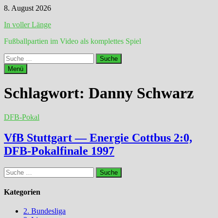
Zum
8. August 2026
Inhalt
In voller Länge
springen
Fußballpartien im Video als komplettes Spiel
Suche
nach:
Menü
Schlagwort:
Danny Schwarz
DFB-Pokal
VfB Stuttgart — Energie Cottbus 2:0,
DFB-Pokalfinale 1997
Suche
nach:
Kategorien
2. Bundesliga