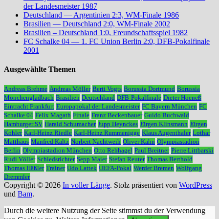
der Landesmeister 1987
Deutschland — Argentinien 2:3, WM-Finale 1986
Brasilien — Deutschland 2:0, WM-Finale 2002
Brasilien – Deutschland 1:0, Freundschaftsspiel 1982
FC Schalke 04 — 1. FC Union Berlin 2:0, DFB-Pokalfinale
2001
Ausgewählte Themen
Andreas Brehme
Andreas Möller
Berti Vogts
Borussia Dortmund
Borussia
Mönchengladbach
Brasilien
Deutschland
DFB-Pokalfinale
Dieter Hoeneß
Eintracht Frankfurt
Europapokal der Landesmeister
FC Bayern München
FC
Schalke 04
Felix Magath
Finale
Franz Beckenbauer
Guido Buchwald
Hamburger SV
Harald Schumacher
Jupp Heynckes
Jürgen Klinsmann
Jürgen
Kohler
Karl-Heinz Riedle
Karl-Heinz Rummenigge
Klaus Augenthaler
Lothar
Matthäus
Manfred Kaltz
Norbert Nachtweih
Oliver Kahn
Olympiastadion
Berlin
Olympiastadion München
Otto Rehhagel
Paul Breitner
Pierre Littbarski
Rudi Völler
Schiedsrichter
Sepp Maier
Stefan Reuter
Thomas Berthold
Thomas Häßler
Trainer
Udo Lattek
UEFA-Pokal
Werder Bremen
Wolfgang
Dremmler
Copyright © 2026
In voller Länge
. Stolz präsentiert von
WordPress
und
Bam
.
Durch die weitere Nutzung der Seite stimmst du der Verwendung