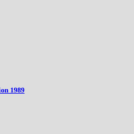
ion 1989