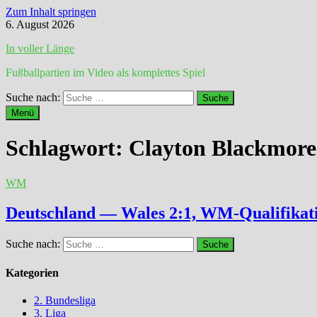
Zum Inhalt springen
6. August 2026
In voller Länge
Fußballpartien im Video als komplettes Spiel
Suche nach:
Menü
Schlagwort:
Clayton Blackmore
WM
Deutschland — Wales 2:1, WM-Qualifikat
Suche nach:
Kategorien
2. Bundesliga
3. Liga