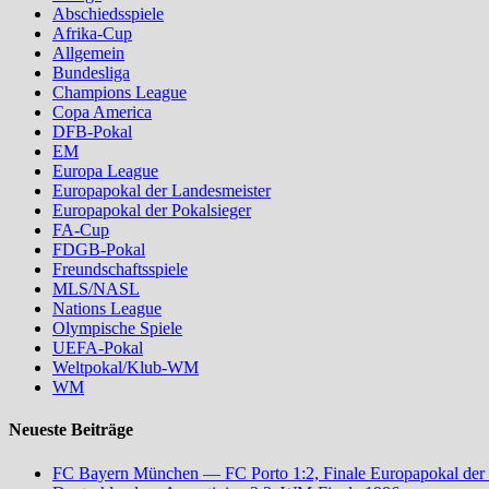
Abschiedsspiele
Afrika-Cup
Allgemein
Bundesliga
Champions League
Copa America
DFB-Pokal
EM
Europa League
Europapokal der Landesmeister
Europapokal der Pokalsieger
FA-Cup
FDGB-Pokal
Freundschaftsspiele
MLS/NASL
Nations League
Olympische Spiele
UEFA-Pokal
Weltpokal/Klub-WM
WM
Neueste Beiträge
FC Bayern München — FC Porto 1:2, Finale Europapokal der