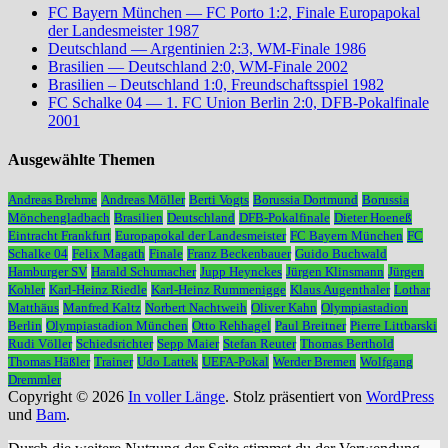
FC Bayern München — FC Porto 1:2, Finale Europapokal
der Landesmeister 1987
Deutschland — Argentinien 2:3, WM-Finale 1986
Brasilien — Deutschland 2:0, WM-Finale 2002
Brasilien – Deutschland 1:0, Freundschaftsspiel 1982
FC Schalke 04 — 1. FC Union Berlin 2:0, DFB-Pokalfinale
2001
Ausgewählte Themen
Andreas Brehme
Andreas Möller
Berti Vogts
Borussia Dortmund
Borussia
Mönchengladbach
Brasilien
Deutschland
DFB-Pokalfinale
Dieter Hoeneß
Eintracht Frankfurt
Europapokal der Landesmeister
FC Bayern München
FC
Schalke 04
Felix Magath
Finale
Franz Beckenbauer
Guido Buchwald
Hamburger SV
Harald Schumacher
Jupp Heynckes
Jürgen Klinsmann
Jürgen
Kohler
Karl-Heinz Riedle
Karl-Heinz Rummenigge
Klaus Augenthaler
Lothar
Matthäus
Manfred Kaltz
Norbert Nachtweih
Oliver Kahn
Olympiastadion
Berlin
Olympiastadion München
Otto Rehhagel
Paul Breitner
Pierre Littbarski
Rudi Völler
Schiedsrichter
Sepp Maier
Stefan Reuter
Thomas Berthold
Thomas Häßler
Trainer
Udo Lattek
UEFA-Pokal
Werder Bremen
Wolfgang
Dremmler
Copyright © 2026
In voller Länge
. Stolz präsentiert von
WordPress
und
Bam
.