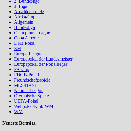
2. Bundesliga
3. Liga
Abschiedsspiele
Afrika-Cup
Allgemein
Bundesliga
Champions League
Copa America
DFB-Pokal
EM
Europa League
Europapokal der Landesmeister
Europapokal der Pokalsieger
FA-Cup
FDGB-Pokal
Freundschaftsspiele
MLS/NASL
Nations League
Olympische Spiele
UEFA-Pokal
Weltpokal/Klub-WM
WM
Neueste Beiträge