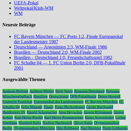
UEFA-Pokal
Weltpokal/Klub-WM
WM
Neueste Beiträge
FC Bayern München — FC Porto 1:2, Finale Europapokal
der Landesmeister 1987
Deutschland — Argentinien 2:3, WM-Finale 1986
Brasilien — Deutschland 2:0, WM-Finale 2002
Brasilien – Deutschland 1:0, Freundschaftsspiel 1982
FC Schalke 04 — 1. FC Union Berlin 2:0, DFB-Pokalfinale
2001
Ausgewählte Themen
Andreas Brehme
Andreas Möller
Berti Vogts
Borussia Dortmund
Borussia
Mönchengladbach
Brasilien
Deutschland
DFB-Pokalfinale
Dieter Hoeneß
Eintracht Frankfurt
Europapokal der Landesmeister
FC Bayern München
FC
Schalke 04
Felix Magath
Finale
Franz Beckenbauer
Guido Buchwald
Hamburger SV
Harald Schumacher
Jupp Heynckes
Jürgen Klinsmann
Jürgen
Kohler
Karl-Heinz Riedle
Karl-Heinz Rummenigge
Klaus Augenthaler
Lothar
Matthäus
Manfred Kaltz
Norbert Nachtweih
Oliver Kahn
Olympiastadion
Berlin
Olympiastadion München
Otto Rehhagel
Paul Breitner
Pierre Littbarski