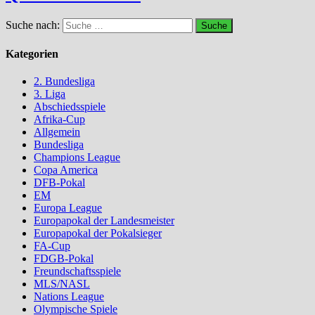
Suche nach:
Kategorien
2. Bundesliga
3. Liga
Abschiedsspiele
Afrika-Cup
Allgemein
Bundesliga
Champions League
Copa America
DFB-Pokal
EM
Europa League
Europapokal der Landesmeister
Europapokal der Pokalsieger
FA-Cup
FDGB-Pokal
Freundschaftsspiele
MLS/NASL
Nations League
Olympische Spiele