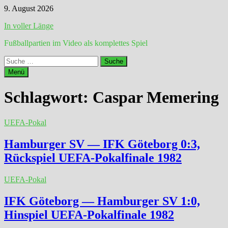
Zum
9. August 2026
Inhalt
In voller Länge
springen
Fußballpartien im Video als komplettes Spiel
Suche
nach:
Menü
Schlagwort:
Caspar Memering
UEFA-Pokal
Hamburger SV — IFK Göteborg 0:3,
Rückspiel UEFA-Pokalfinale 1982
UEFA-Pokal
IFK Göteborg — Hamburger SV 1:0,
Hinspiel UEFA-Pokalfinale 1982