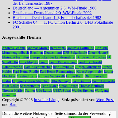
der Landesmeister 1987
Deutschland — Argentinien 2:3, WM-Finale 1986
Brasilien — Deutschland 2:0, WM-Finale 2002
Brasilien – Deutschland 1:0, Freundschaftsspiel 1982
FC Schalke 04 — 1. FC Union Berlin 2:0, DFB-Pokalfinale
2001
Ausgewählte Themen
Andreas Brehme
Andreas Möller
Berti Vogts
Borussia Dortmund
Borussia
Mönchengladbach
Brasilien
Deutschland
DFB-Pokalfinale
Dieter Hoeneß
Eintracht Frankfurt
Europapokal der Landesmeister
FC Bayern München
FC
Schalke 04
Felix Magath
Finale
Franz Beckenbauer
Guido Buchwald
Hamburger SV
Harald Schumacher
Jupp Heynckes
Jürgen Klinsmann
Jürgen
Kohler
Karl-Heinz Riedle
Karl-Heinz Rummenigge
Klaus Augenthaler
Lothar
Matthäus
Manfred Kaltz
Norbert Nachtweih
Oliver Kahn
Olympiastadion
Berlin
Olympiastadion München
Otto Rehhagel
Paul Breitner
Pierre Littbarski
Rudi Völler
Schiedsrichter
Sepp Maier
Stefan Reuter
Thomas Berthold
Thomas Häßler
Trainer
Udo Lattek
UEFA-Pokal
Werder Bremen
Wolfgang
Dremmler
Copyright © 2026
In voller Länge
. Stolz präsentiert von
WordPress
und
Bam
.
Durch die weitere Nutzung der Seite stimmst du der Verwendung