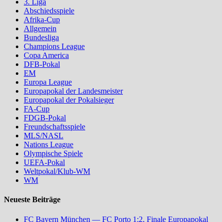
3. Liga
Abschiedsspiele
Afrika-Cup
Allgemein
Bundesliga
Champions League
Copa America
DFB-Pokal
EM
Europa League
Europapokal der Landesmeister
Europapokal der Pokalsieger
FA-Cup
FDGB-Pokal
Freundschaftsspiele
MLS/NASL
Nations League
Olympische Spiele
UEFA-Pokal
Weltpokal/Klub-WM
WM
Neueste Beiträge
FC Bayern München — FC Porto 1:2, Finale Europapokal