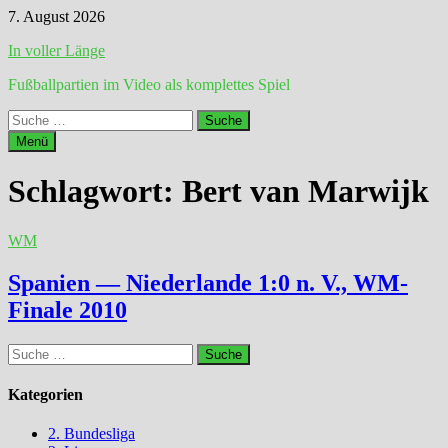
Zum
7. August 2026
Inhalt
In voller Länge
springen
Fußballpartien im Video als komplettes Spiel
Suche
nach:
Menü
Schlagwort:
Bert van Marwijk
WM
Spanien — Niederlande 1:0 n. V., WM-
Finale 2010
Suche
nach:
Kategorien
2. Bundesliga