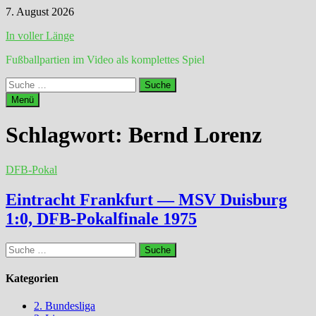
Zum
7. August 2026
Inhalt
In voller Länge
springen
Fußballpartien im Video als komplettes Spiel
Suche
nach:
Menü
Schlagwort:
Bernd Lorenz
DFB-Pokal
Eintracht Frankfurt — MSV Duisburg
1:0, DFB-Pokalfinale 1975
Suche
nach:
Kategorien
2. Bundesliga