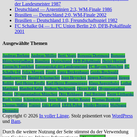
der Landesmeister 1987
Deutschland — Argentinien 2:3, WM-Finale 1986
Brasilien — Deutschland 2:0, WM-Finale 2002
Brasilien – Deutschland 1:0, Freundschaftsspiel 1982
FC Schalke 04 — 1. FC Union Berlin 2:0, DFB-Pokalfinale
2001
Ausgewählte Themen
Andreas Brehme
Andreas Möller
Berti Vogts
Borussia Dortmund
Borussia
Mönchengladbach
Brasilien
Deutschland
DFB-Pokalfinale
Dieter Hoeneß
Eintracht Frankfurt
Europapokal der Landesmeister
FC Bayern München
FC
Schalke 04
Felix Magath
Finale
Franz Beckenbauer
Guido Buchwald
Hamburger SV
Harald Schumacher
Jupp Heynckes
Jürgen Klinsmann
Jürgen
Kohler
Karl-Heinz Riedle
Karl-Heinz Rummenigge
Klaus Augenthaler
Lothar
Matthäus
Manfred Kaltz
Norbert Nachtweih
Oliver Kahn
Olympiastadion
Berlin
Olympiastadion München
Otto Rehhagel
Paul Breitner
Pierre Littbarski
Rudi Völler
Schiedsrichter
Sepp Maier
Stefan Reuter
Thomas Berthold
Thomas Häßler
Trainer
Udo Lattek
UEFA-Pokal
Werder Bremen
Wolfgang
Dremmler
Copyright © 2026
In voller Länge
. Stolz präsentiert von
WordPress
und
Bam
.
Durch die weitere Nutzung der Seite stimmst du der Verwendung