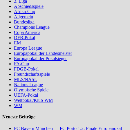
3. Liga
Abschiedsspiele
Afrika-Cup
Allgemein
Bundesliga
Champions League
Copa America
DFB-Pokal
EM
Europa League
Europapokal der Landesmeister
Europapokal der Pokalsieger
FA-Cup
FDGB-Pokal
Freundschaftsspiele
MLS/NASL
Nations League
Olympische Spiele
UEFA-Pokal
Weltpokal/Klub-WM
WM
Neueste Beiträge
FC Bayern München — FC Porto 1:2, Finale Europapokal