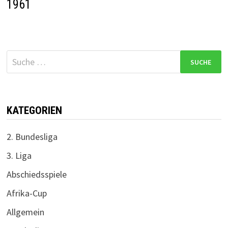
1961
Suche
nach:
KATEGORIEN
2. Bundesliga
3. Liga
Abschiedsspiele
Afrika-Cup
Allgemein