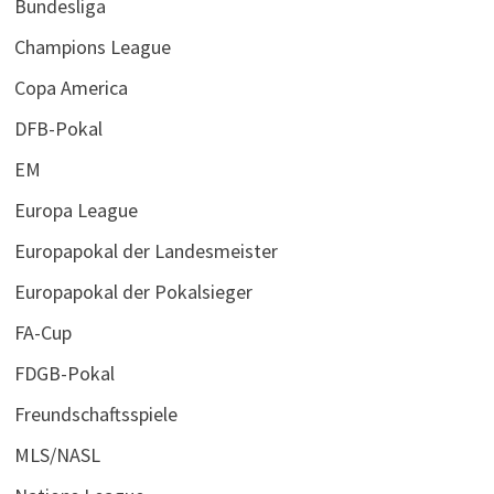
Bundesliga
Champions League
Copa America
DFB-Pokal
EM
Europa League
Europapokal der Landesmeister
Europapokal der Pokalsieger
FA-Cup
FDGB-Pokal
Freundschaftsspiele
MLS/NASL