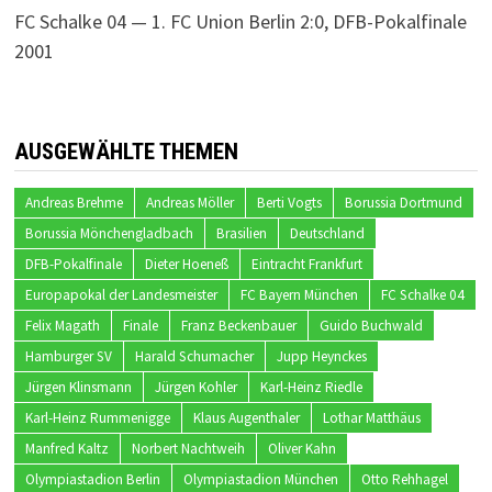
FC Schalke 04 — 1. FC Union Berlin 2:0, DFB-Pokalfinale
2001
AUSGEWÄHLTE THEMEN
Andreas Brehme
Andreas Möller
Berti Vogts
Borussia Dortmund
Borussia Mönchengladbach
Brasilien
Deutschland
DFB-Pokalfinale
Dieter Hoeneß
Eintracht Frankfurt
Europapokal der Landesmeister
FC Bayern München
FC Schalke 04
Felix Magath
Finale
Franz Beckenbauer
Guido Buchwald
Hamburger SV
Harald Schumacher
Jupp Heynckes
Jürgen Klinsmann
Jürgen Kohler
Karl-Heinz Riedle
Karl-Heinz Rummenigge
Klaus Augenthaler
Lothar Matthäus
Manfred Kaltz
Norbert Nachtweih
Oliver Kahn
Olympiastadion Berlin
Olympiastadion München
Otto Rehhagel