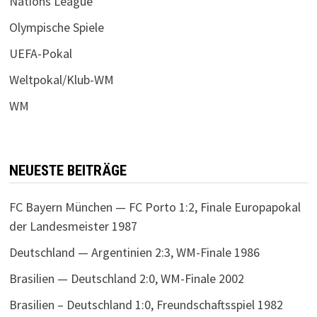
Nations League
Olympische Spiele
UEFA-Pokal
Weltpokal/Klub-WM
WM
NEUESTE BEITRÄGE
FC Bayern München — FC Porto 1:2, Finale Europapokal
der Landesmeister 1987
Deutschland — Argentinien 2:3, WM-Finale 1986
Brasilien — Deutschland 2:0, WM-Finale 2002
Brasilien – Deutschland 1:0, Freundschaftsspiel 1982