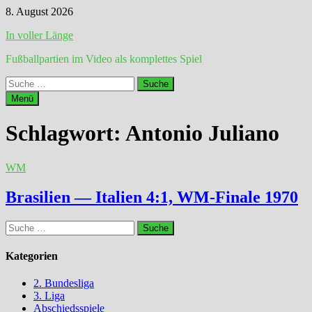
Zum
8. August 2026
Inhalt
In voller Länge
springen
Fußballpartien im Video als komplettes Spiel
Suche
nach:
Menü
Schlagwort:
Antonio Juliano
WM
Brasilien — Italien 4:1, WM-Finale 1970
Suche
nach:
Kategorien
2. Bundesliga
3. Liga
Abschiedsspiele