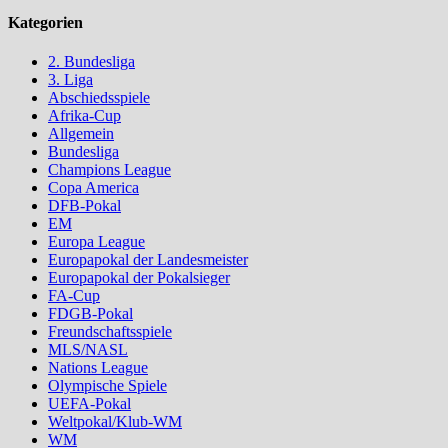
Kategorien
2. Bundesliga
3. Liga
Abschiedsspiele
Afrika-Cup
Allgemein
Bundesliga
Champions League
Copa America
DFB-Pokal
EM
Europa League
Europapokal der Landesmeister
Europapokal der Pokalsieger
FA-Cup
FDGB-Pokal
Freundschaftsspiele
MLS/NASL
Nations League
Olympische Spiele
UEFA-Pokal
Weltpokal/Klub-WM
WM