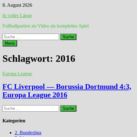
Zum
8. August 2026
Inhalt
In voller Länge
springen
Fußballpartien im Video als komplettes Spiel
Suche
nach:
Menü
Schlagwort:
2016
Europa League
FC Liverpool — Borussia Dortmund 4:3,
Europa League 2016
Suche
nach:
Kategorien
2. Bundesliga