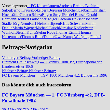
Verschlagwortet
1. FC Kaiserslautern
Andreas Brehme
Bachirou
Salou
Bernd Krauss
Bökelberg
Borussia Mönchengladbach
Christian
Hochstätter
Ciriaco Sforza
Eugen Strigel
Friedel Rausch
Gerald
Ehrmann
Heribert Faßbender
Holger Fach
Jan Eriksson
Joachim
Stadler
Jörg Neun
Karl-Heinz Pflipsen
Klaus Schwarze
Martin
Dahlin
Martin Wagner
Michael Lusch
Miroslav Kadlec
Peter
Wynhoff
Stefan Kuntz
Stefan Roos
Thomas Eichin
Thomas
Kastenmaier
Thomas Ritter
Trainer
Uwe Kamps
Wolfgang Funkel
Beitrags-Navigation
Vorheriger Beitrag
Vorheriger Beitrag:
Eintracht Braunschweig — Juventus Turin 3:2, Europapokal der
Landesmeister 1968
Nächster Beitrag
Nächster Beitrag:
FC Bayern München — TSV 1860 München 4:2, Bundesliga 1996
Das könnte dich auch interessieren
FC Bayern München — 1. FC Nürnberg 4:2, DFB-
Pokalfinale 1982
29. März 2017
30. März 2017