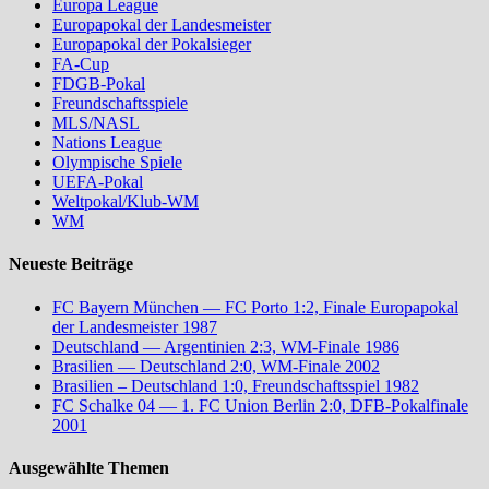
Europa League
Europapokal der Landesmeister
Europapokal der Pokalsieger
FA-Cup
FDGB-Pokal
Freundschaftsspiele
MLS/NASL
Nations League
Olympische Spiele
UEFA-Pokal
Weltpokal/Klub-WM
WM
Neueste Beiträge
FC Bayern München — FC Porto 1:2, Finale Europapokal
der Landesmeister 1987
Deutschland — Argentinien 2:3, WM-Finale 1986
Brasilien — Deutschland 2:0, WM-Finale 2002
Brasilien – Deutschland 1:0, Freundschaftsspiel 1982
FC Schalke 04 — 1. FC Union Berlin 2:0, DFB-Pokalfinale
2001
Ausgewählte Themen