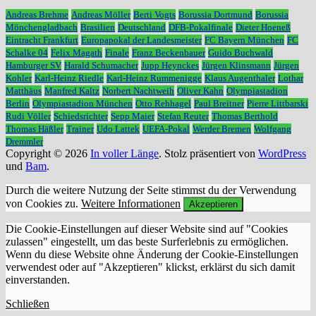
Andreas Brehme
Andreas Möller
Berti Vogts
Borussia Dortmund
Borussia
Mönchengladbach
Brasilien
Deutschland
DFB-Pokalfinale
Dieter Hoeneß
Eintracht Frankfurt
Europapokal der Landesmeister
FC Bayern München
FC
Schalke 04
Felix Magath
Finale
Franz Beckenbauer
Guido Buchwald
Hamburger SV
Harald Schumacher
Jupp Heynckes
Jürgen Klinsmann
Jürgen
Kohler
Karl-Heinz Riedle
Karl-Heinz Rummenigge
Klaus Augenthaler
Lothar
Matthäus
Manfred Kaltz
Norbert Nachtweih
Oliver Kahn
Olympiastadion
Berlin
Olympiastadion München
Otto Rehhagel
Paul Breitner
Pierre Littbarski
Rudi Völler
Schiedsrichter
Sepp Maier
Stefan Reuter
Thomas Berthold
Thomas Häßler
Trainer
Udo Lattek
UEFA-Pokal
Werder Bremen
Wolfgang
Dremmler
Copyright © 2026
In voller Länge
. Stolz präsentiert von
WordPress
und
Bam
.
Durch die weitere Nutzung der Seite stimmst du der Verwendung
von Cookies zu.
Weitere Informationen
Akzeptieren
Die Cookie-Einstellungen auf dieser Website sind auf "Cookies
zulassen" eingestellt, um das beste Surferlebnis zu ermöglichen.
Wenn du diese Website ohne Änderung der Cookie-Einstellungen
verwendest oder auf "Akzeptieren" klickst, erklärst du sich damit
einverstanden.
Schließen