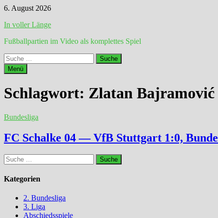
Zum
6. August 2026
Inhalt
In voller Länge
springen
Fußballpartien im Video als komplettes Spiel
Suche
nach:
Menü
Schlagwort:
Zlatan Bajramović
Bundesliga
FC Schalke 04 — VfB Stuttgart 1:0, Bunde
Suche
nach:
Kategorien
2. Bundesliga
3. Liga
Abschiedsspiele