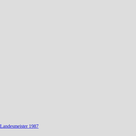
 Landesmeister 1987